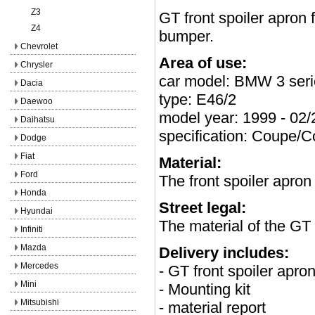
Z3
GT front spoiler apron
Z4
bumper.
Chevrolet
Area of use:
Chrysler
car model: BMW 3 seri
Dacia
type: E46/2
Daewoo
model year: 1999 - 02
Daihatsu
specification: Coupe/Co
Dodge
Fiat
Material:
Ford
The front spoiler apron
Honda
Street legal:
Hyundai
The material of the GT
Infiniti
Mazda
Delivery includes:
Mercedes
- GT front spoiler apr
Mini
- Mounting kit
Mitsubishi
- material report