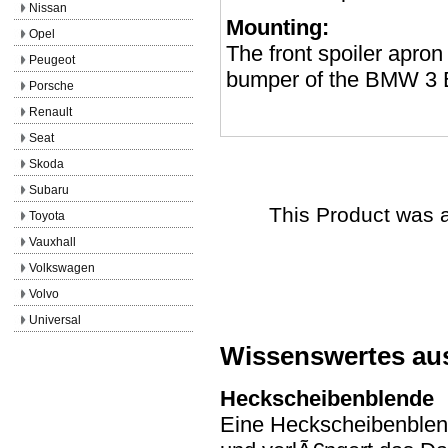
Nissan
Mounting:
Opel
The front spoiler apron
Peugeot
bumper of the BMW 3 
Porsche
Renault
Seat
Skoda
Subaru
This Product was 
Toyota
Vauxhall
Volkswagen
Volvo
Universal
Wissenswertes au
Heckscheibenblende
Eine Heckscheibenblen