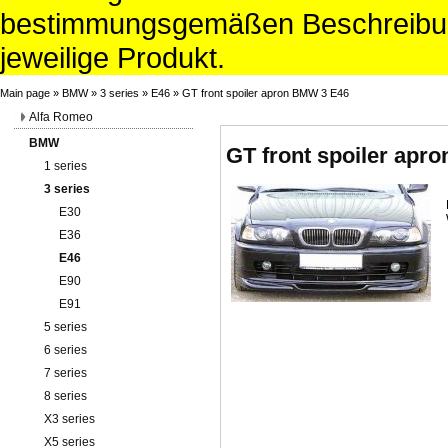
bestimmungsgemäßen Beschreibun
jeweilige Produkt.
Main page
»
BMW
»
3 series
»
E46
»
GT front spoiler apron BMW 3 E46
Alfa Romeo
BMW
GT front spoiler apr
1 series
3 series
E30
E36
E46
E90
E91
5 series
6 series
7 series
8 series
X3 series
X5 series