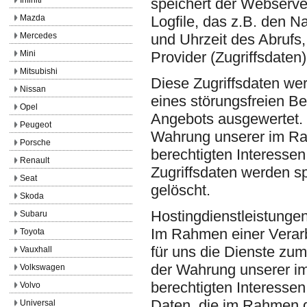
speichert der Webserve
Mazda
Logfile, das z.B. den 
Mercedes
und Uhrzeit des Abruf
Mini
Provider (Zugriffsdaten
Mitsubishi
Diese Zugriffsdaten we
Nissan
eines störungsfreien B
Opel
Angebots ausgewertet. D
Peugeot
Wahrung unserer im R
Porsche
berechtigten Interessen
Renault
Zugriffsdaten werden s
Seat
gelöscht.
Skoda
Hostingdienstleistungen
Subaru
Im Rahmen einer Verarbe
Toyota
für uns die Dienste zum
Vauxhall
der Wahrung unserer i
Volkswagen
berechtigten Interessen
Volvo
Daten, die im Rahmen d
Universal