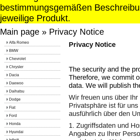
bestimmungsgemäßen Beschreibun
jeweilige Produkt.
Main page
»
Privacy Notice
Alfa Romeo
Privacy Notice
BMW
Chevrolet
Chrysler
The security and the pro
Dacia
Therefore, we commit ou
Daewoo
data. We will publish th
Daihatsu
Wir freuen uns über Ihr
Dodge
Privatsphäre ist für un
Fiat
ausführlich über den U
Ford
Honda
1. Zugriffsdaten und H
Hyundai
Angaben zu Ihrer Perso
Infiniti