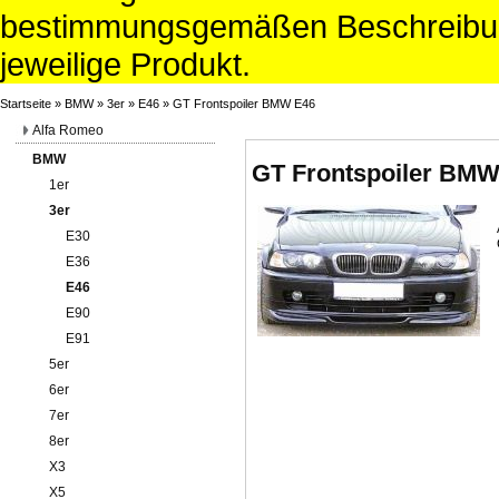
bestimmungsgemäßen Beschreibun
jeweilige Produkt.
Startseite
»
BMW
»
3er
»
E46
»
GT Frontspoiler BMW E46
Alfa Romeo
BMW
GT Frontspoiler BMW
1er
3er
E30
E36
E46
E90
E91
5er
6er
7er
8er
X3
X5