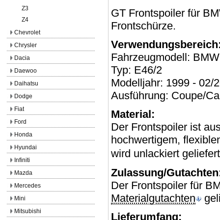
Z3
GT Frontspoiler für B
Z4
Frontschürze.
Chevrolet
Verwendungsbereich
Chrysler
Fahrzeugmodell: BMW
Dacia
Typ: E46/2
Daewoo
Modelljahr: 1999 - 02/
Daihatsu
Ausführung: Coupe/Cab
Dodge
Fiat
Material:
Ford
Der Frontspoiler ist au
Honda
hochwertigem, flexible
Hyundai
wird
unlackiert geliefert
Infiniti
Zulassung/Gutachten
Mazda
Der Frontspoiler für B
Mercedes
Materialgutachten
geli
Mini
Mitsubishi
Lieferumfang: