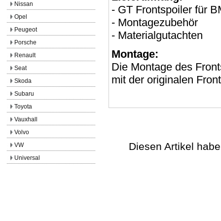
Nissan
- GT Frontspoiler für
Opel
- Montagezubehör
Peugeot
- Materialgutachten
Porsche
Montage:
Renault
Die Montage des Fronts
Seat
mit der originalen Fr
Skoda
Subaru
Toyota
Vauxhall
Volvo
Diesen Artikel hab
VW
Universal