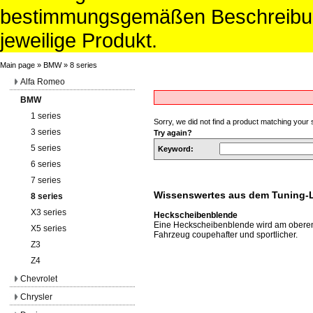
bestimmungsgemäßen Beschreibun
jeweilige Produkt.
Main page
»
BMW
»
8 series
Alfa Romeo
BMW
1 series
Sorry, we did not find a product matching your
3 series
Try again?
5 series
Keyword:
6 series
7 series
Wissenswertes aus dem Tuning-
8 series
X3 series
Heckscheibenblende
Eine Heckscheibenblende wird am oberen 
X5 series
Fahrzeug coupehafter und sportlicher.
Z3
Z4
Chevrolet
Chrysler