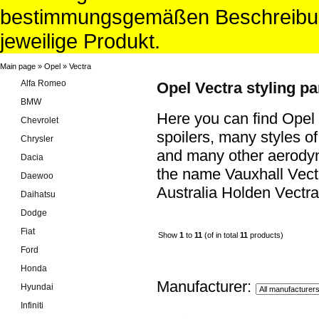
bestimmungsgemäßen Beschreibun
jeweilige Produkt.
Main page
»
Opel
»
Vectra
Alfa Romeo
Opel Vectra styling pa
BMW
Here you can find Opel V
Chevrolet
spoilers, many styles o
Chrysler
and many other aerodyn
Dacia
the name Vauxhall Vect
Daewoo
Australia Holden Vectra
Daihatsu
Dodge
Fiat
Show
1
to
11
(of in total
11
products)
Ford
Honda
Manufacturer:
Hyundai
Infiniti