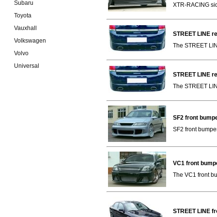
Subaru
XTR-RACING side 
Toyota
Vauxhall
STREET LINE re
Volkswagen
The STREET LINE 
Volvo
Universal
STREET LINE re
The STREET LINE 
SF2 front bumpe
SF2 front bumper 
VC1 front bumpe
The VC1 front bu
STREET LINE fro