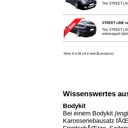
The STREET LINE 
STREET LINE re
The STREET LINE 
extravagant styli
Show
1
to
11
(of in total
11
products)
Wissenswertes au
Bodykit
Bei einem Bodykit
(engl
Karosseriebausatz fÃŒr