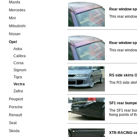
Mazda
Rear window spo
Mercedes
This rear window 
Mini
Mitsubishi
Nissan
Opel
Rear window spo
Astra
This rear window 
Calibra
Corsa
Signum
RS side skirts 
Tigra
The RS side skirt
Vectra
Zafira
Peugeot
SF1 rear bumpe
Porsche
The SF1 rear bum
fixing points of t
Renault
Seat
Skoda
XTR-RACING sid