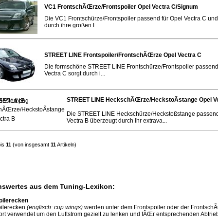
VC1 FrontschÃŒrze/Frontspoiler Opel Vectra C/Signum
Die VC1 Frontschürze/Frontspoiler passend für Opel Vectra C un
durch ihre großen L...
STREET LINE Frontspoiler/FrontschÃŒrze Opel Vectra C
Die formschöne STREET LINE Frontschürze/Frontspoiler passend
Vectra C sorgt durch i...
STREET LINE HeckschÃŒrze/HeckstoÃstange Opel V
Die STREET LINE Heckschürze/Heckstoßstange passend
Vectra B überzeugt durch ihr extrava...
is
11
(von insgesamt
11
Artikeln)
swertes aus dem Tuning-Lexikon:
oilerecken
oilerecken
(englisch: cup wings)
werden unter dem Frontspoiler oder der FrontschÃ
ort verwendet um den Luftstrom gezielt zu lenken und fÃŒr entsprechenden Abtri