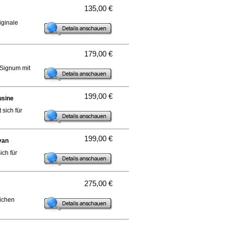
135,00 €
iginale
179,00 €
 Signum mit
199,00 €
usine
sich für
199,00 €
van
ch für
275,00 €
lichen