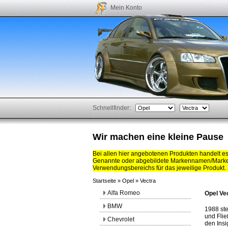
Mein Konto
Schnellfinder:
Wir machen eine kleine Pause
Bei allen hier angebotenen Produkten handelt e
Genannte oder abgebildete Markennamen/Marken
Verwendungsbereichs für das jeweilige Produkt.
Startseite
»
Opel
»
Vectra
Alfa Romeo
Opel Vec
BMW
1988 ste
und Flie
Chevrolet
den Insi