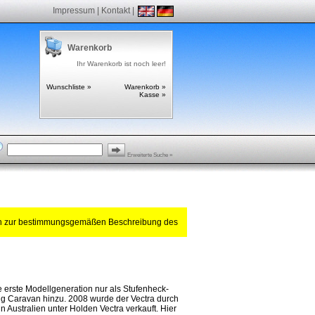
Impressum
|
Kontakt
|
Warenkorb
Ihr Warenkorb ist noch leer!
Wunschliste »
Warenkorb »
Kasse »
Erweiterte Suche »
ch zur bestimmungsgemäßen Beschreibung des
e erste Modellgeneration nur als Stufenheck-
ng Caravan hinzu. 2008 wurde der Vectra durch
 Australien unter Holden Vectra verkauft. Hier