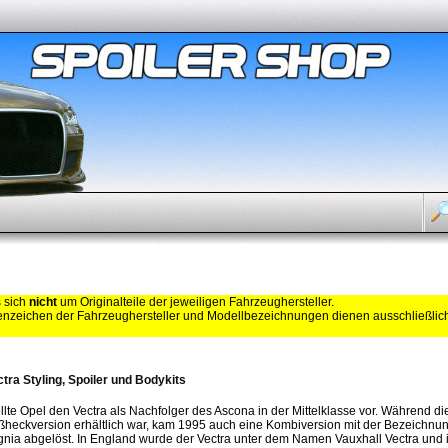
s sich
nicht
um Originalteile der jeweiligen Fahrzeughersteller.
zeichen der Fahrzeughersteller und Modellbezeichnungen dienen ausschließli
tra Styling, Spoiler und Bodykits
llte Opel den Vectra als Nachfolger des Ascona in der Mittelklasse vor. Während di
ßheckversion erhältlich war, kam 1995 auch eine Kombiversion mit der Bezeichnu
gnia abgelöst. In England wurde der Vectra unter dem Namen Vauxhall Vectra und in