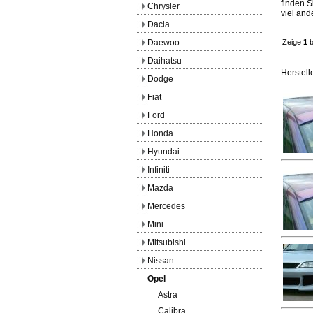
finden S
Chrysler
viel and
Dacia
Daewoo
Zeige
1
b
Daihatsu
Herstell
Dodge
Fiat
Ford
Honda
Hyundai
Infiniti
Mazda
Mercedes
Mini
Mitsubishi
Nissan
Opel
Astra
Calibra