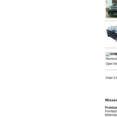
Zeige
1
b
Wissen
Frontsp
Frontsp
Motorsp