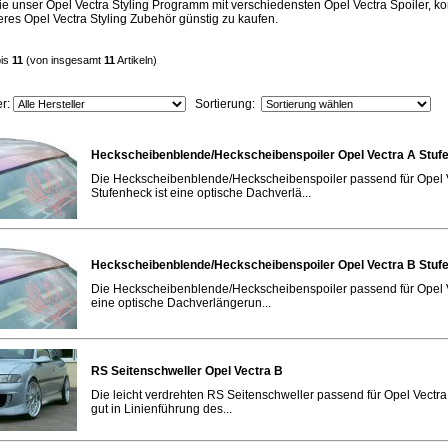
ie unser Opel Vectra Styling Programm mit verschiedensten Opel Vectra Spoiler, k
eres Opel Vectra Styling Zubehör günstig zu kaufen.
is
11
(von insgesamt
11
Artikeln)
er:
Sortierung:
Heckscheibenblende/Heckscheibenspoiler Opel Vectra A Stuf
Die Heckscheibenblende/Heckscheibenspoiler passend für Opel 
Stufenheck ist eine optische Dachverlä...
Heckscheibenblende/Heckscheibenspoiler Opel Vectra B Stuf
Die Heckscheibenblende/Heckscheibenspoiler passend für Opel V
eine optische Dachverlängerun...
RS Seitenschweller Opel Vectra B
Die leicht verdrehten RS Seitenschweller passend für Opel Vectra
gut in Linienführung des...