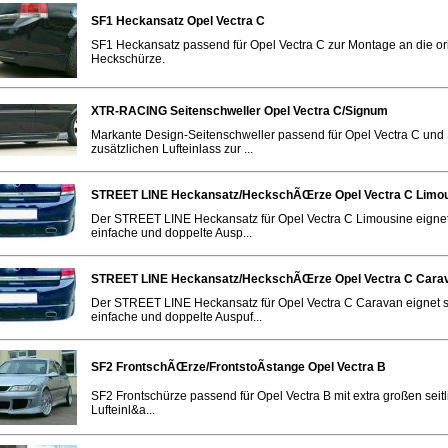
SF1 Heckansatz Opel Vectra C
SF1 Heckansatz passend für Opel Vectra C zur Montage an die or
Heckschürze.
XTR-RACING Seitenschweller Opel Vectra C/Signum
Markante Design-Seitenschweller passend für Opel Vectra C und
zusätzlichen Lufteinlass zur ...
STREET LINE Heckansatz/HeckschÃŒrze Opel Vectra C Limo
Der STREET LINE Heckansatz für Opel Vectra C Limousine eignet 
einfache und doppelte Ausp...
STREET LINE Heckansatz/HeckschÃŒrze Opel Vectra C Cara
Der STREET LINE Heckansatz für Opel Vectra C Caravan eignet si
einfache und doppelte Auspuf...
SF2 FrontschÃŒrze/FrontstoÃstange Opel Vectra B
SF2 Frontschürze passend für Opel Vectra B mit extra großen seit
Lufteinl&a...