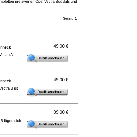
ompletten preiswerten Opel Vectra Bodykits und
Seiten:
1
49,00 €
enheck
Vectra A
49,00 €
enheck
ectra B ist
99,00 €
 B fügen sich