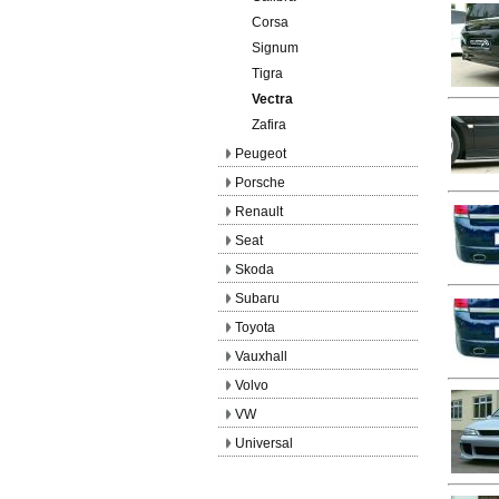
Corsa
Signum
Tigra
Vectra
Zafira
Peugeot
Porsche
Renault
Seat
Skoda
Subaru
Toyota
Vauxhall
Volvo
VW
Universal