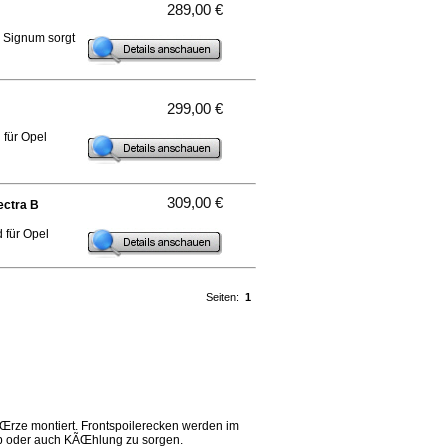
289,00 €
d Signum sorgt
299,00 €
 für Opel
309,00 €
ectra B
 für Opel
Seiten:
1
Œrze montiert. Frontspoilerecken werden im
eb oder auch KÃŒhlung zu sorgen.