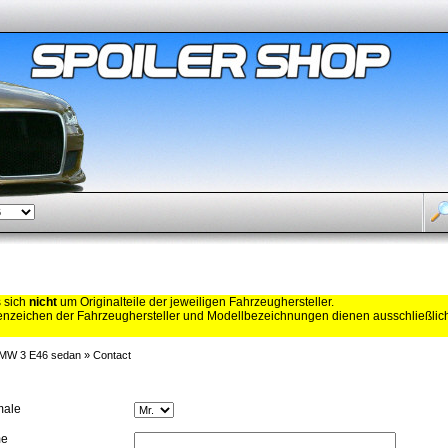
s sich
nicht
um Originalteile der jeweiligen Fahrzeughersteller.
zeichen der Fahrzeughersteller und Modellbezeichnungen dienen ausschließli
 BMW 3 E46 sedan
»
Contact
male
me