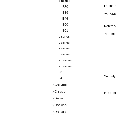
3 series
Lastna
E30
E36
Your e-m
E46
E90
Referen
E91
Your me
5 series
6 series
7 series
8 series
X3 series
X5 series
Z3
Security
Z4
Chevrolet
Chrysler
Input se
Dacia
Daewoo
Daihatsu