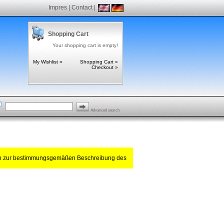
Impres
|
Contact
|
Shopping Cart
Your shopping cart is empty!
My Wishlist »
Shopping Cart »
Checkout »
Advanced search
ch zur bestimmungsgemäßen Beschreibung des