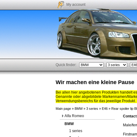
My account
Quick finder:
Wir machen eine kleine Pause
Bei allen hier angebotenen Produkten handelt e
Genannte oder abgebildete Markennamen/Marken
Verwendungsbereichs für das jeweilige Produkt.
Main page
»
BMW
»
3 series
»
E46
»
Rear spoiler lip
Alfa Romeo
Contact
BMW
Male/fe
1 series
Firstna