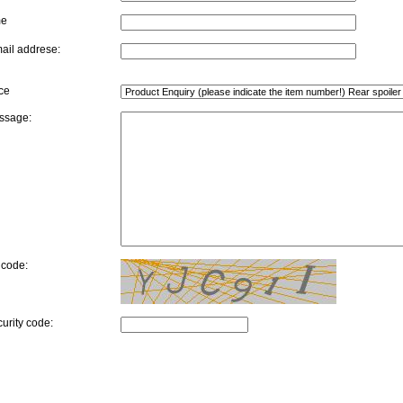
me
ail addrese:
ce
ssage:
 code:
curity code: