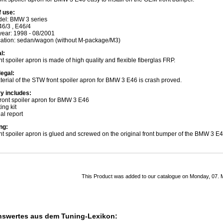
f use:
del: BMW 3 series
46/3 , E46/4
year: 1998 - 08/2001
ication: sedan/wagon (without M-package/M3)
l:
nt spoiler apron is made of high quality and flexible fiberglas FRP.
legal:
erial of the STW front spoiler apron for BMW 3 E46 is crash proved.
ry includes:
ront spoiler apron for BMW 3 E46
ing kit
ial report
ng:
nt spoiler apron is glued and screwed on the original front bumper of the BMW 3 E4
This Product was added to our catalogue on Monday, 07. 
swertes aus dem Tuning-Lexikon: