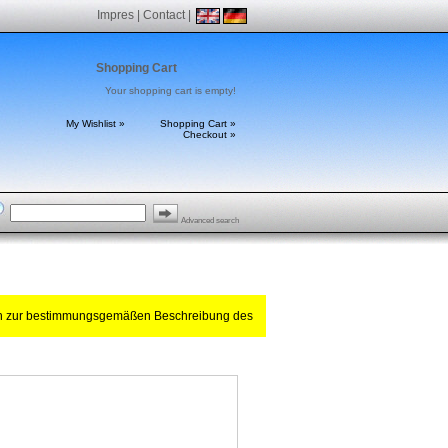
Impres
|
Contact
|
Shopping Cart
Your shopping cart is empty!
My Wishlist »
Shopping Cart »
Checkout »
Advanced search
ch zur bestimmungsgemäßen Beschreibung des