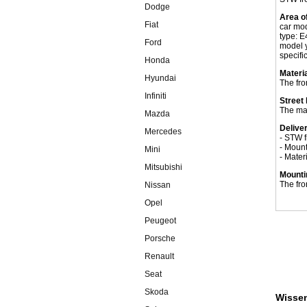
Dodge
Area o
Fiat
car mo
type: E
Ford
model 
specif
Honda
Materia
Hyundai
The fro
Infiniti
Street 
The mat
Mazda
Delive
Mercedes
- STW f
- Mount
Mini
- Mater
Mitsubishi
Mounti
The fro
Nissan
Opel
Peugeot
Porsche
Renault
Seat
Skoda
Wissen