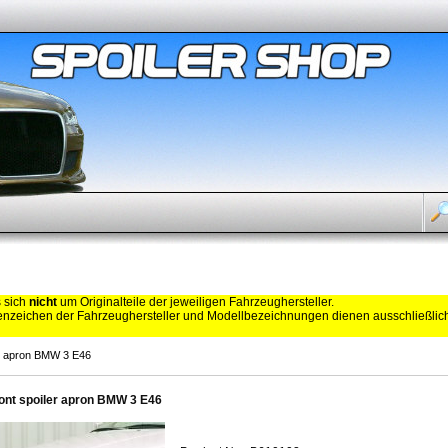
s sich
nicht
um Originalteile der jeweiligen Fahrzeughersteller.
zeichen der Fahrzeughersteller und Modellbezeichnungen dienen ausschließli
er apron BMW 3 E46
ont spoiler apron BMW 3 E46