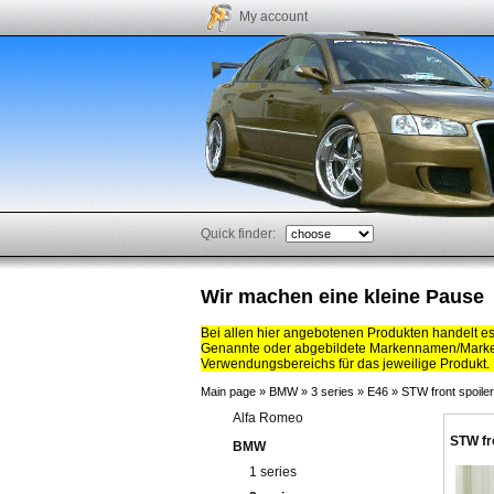
My account
Quick finder:
Wir machen eine kleine Pause
Bei allen hier angebotenen Produkten handelt e
Genannte oder abgebildete Markennamen/Marken
Verwendungsbereichs für das jeweilige Produkt.
Main page
»
BMW
»
3 series
»
E46
»
STW front spoil
Alfa Romeo
STW fr
BMW
1 series