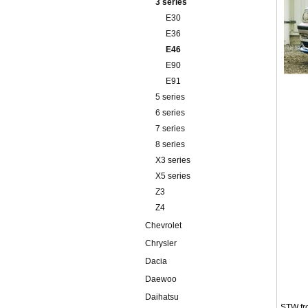
3 series
E30
E36
E46
E90
E91
5 series
6 series
7 series
8 series
X3 series
X5 series
Z3
Z4
Chevrolet
Chrysler
Dacia
Daewoo
Daihatsu
STW fro