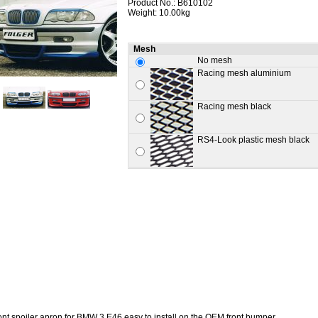
Product No.: B610102
Weight: 10.00kg
Mesh
No mesh
Racing mesh aluminium
Racing mesh black
RS4-Look plastic mesh black
nt spoiler apron for BMW 3 E46 easy to install on the OEM front bumper.