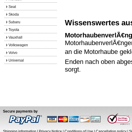
Seat
Skoda
Wissenswertes au
Subaru
Toyota
MotorhaubenverlÃ€n
Vauxhall
MotorhaubenverlÃ€ngeru
Volkswagen
an die Motorhaube gekl
Volvo
Enden nach oben abges
Universal
sorgt.
Secure payments by
Shipping information
|
Privacy Notice
|
Conditions of Use
|
Cancellation policy
|
S