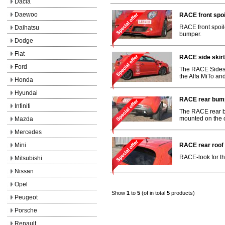
Dacia
Daewoo
RACE front spoi
RACE front spoile
Daihatsu
bumper.
Dodge
Fiat
RACE side skirt
Ford
The RACE Sideski
the Alfa MiTo and
Honda
Hyundai
RACE rear bump
Infiniti
The RACE rear bu
mounted on the o
Mazda
Mercedes
Mini
RACE rear roof 
RACE-look for th
Mitsubishi
Nissan
Opel
Show
1
to
5
(of in total
5
products)
Peugeot
Porsche
Renault