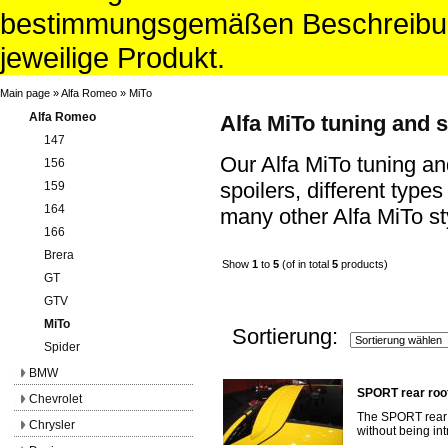
bestimmungsgemäßen Beschreibun
jeweilige Produkt.
Main page
»
Alfa Romeo
»
MiTo
Alfa Romeo
Alfa MiTo tuning and s
147
Our Alfa MiTo tuning an
156
spoilers, different type
159
164
many other Alfa MiTo sty
166
Brera
Show
1
to
5
(of in total
5
products)
GT
GTV
MiTo
Sortierung:
Spider
BMW
SPORT rear roof
Chevrolet
The SPORT rear r
Chrysler
without being int