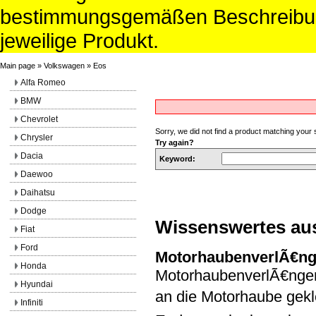
bestimmungsgemäßen Beschreibun
jeweilige Produkt.
Main page
»
Volkswagen
»
Eos
Alfa Romeo
BMW
Chevrolet
Sorry, we did not find a product matching your
Chrysler
Try again?
Dacia
Keyword:
Daewoo
Daihatsu
Dodge
Wissenswertes au
Fiat
Ford
MotorhaubenverlÃ€n
Honda
MotorhaubenverlÃ€ngeru
Hyundai
an die Motorhaube gekl
Infiniti