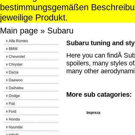
bestimmungsgemäßen Beschreibun
jeweilige Produkt.
Main page
»
Subaru
Alfa Romeo
Subaru tuning and styl
BMW
Here you can findÂ Suba
Chevrolet
spoilers, many styles 
Chrysler
many other aerodynami
Dacia
Daewoo
Daihatsu
More sub catagories:
Dodge
Fiat
Ford
Impreza
Honda
Hyundai
Infiniti