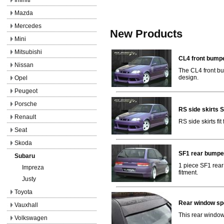
Mazda
Mercedes
New Products
Mini
Mitsubishi
CL4 front bumpe
Nissan
The CL4 front bu
design.
Opel
Peugeot
Porsche
RS side skirts
Renault
RS side skirts fi
Seat
Skoda
SF1 rear bumpe
Subaru
1 piece SF1 rear 
Impreza
fitment.
Justy
Toyota
Rear window sp
Vauxhall
This rear window 
Volkswagen