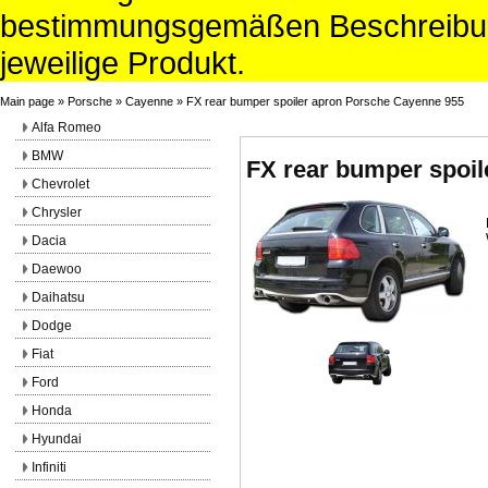
bestimmungsgemäßen Beschreibun
jeweilige Produkt.
Main page
»
Porsche
»
Cayenne
»
FX rear bumper spoiler apron Porsche Cayenne 955
Alfa Romeo
BMW
FX rear bumper spoi
Chevrolet
Chrysler
Dacia
Daewoo
Daihatsu
Dodge
Fiat
Ford
Honda
Hyundai
Infiniti