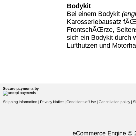
Bodykit
Bei einem Bodykit
(engl
Karosseriebausatz fÃŒr
FrontschÃŒrze, Seiten
sich ein Bodykit durch w
Lufthutzen und Motorh
Secure payments by
Shipping information
|
Privacy Notice
|
Conditions of Use
|
Cancellation policy
|
S
eCommerce Engine © 