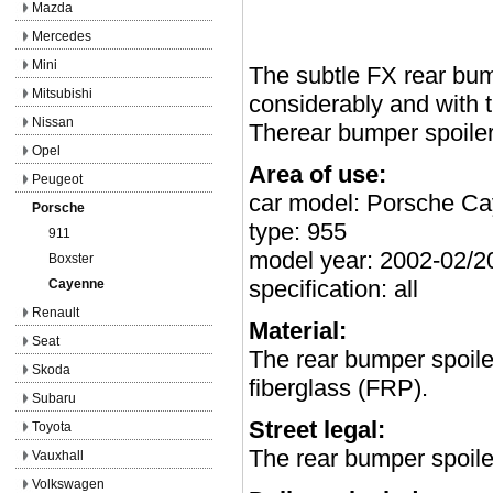
Mazda
Mercedes
Mini
The subtle FX rear bum
Mitsubishi
considerably and with t
Nissan
Therear bumper spoiler 
Opel
Area of use:
Peugeot
car model: Porsche C
Porsche
type: 955
911
model year: 2002-02/2
Boxster
specification: all
Cayenne
Renault
Material:
Seat
The rear bumper spoiler
Skoda
fiberglass (FRP).
Subaru
Street legal:
Toyota
The rear bumper spoile
Vauxhall
Volkswagen