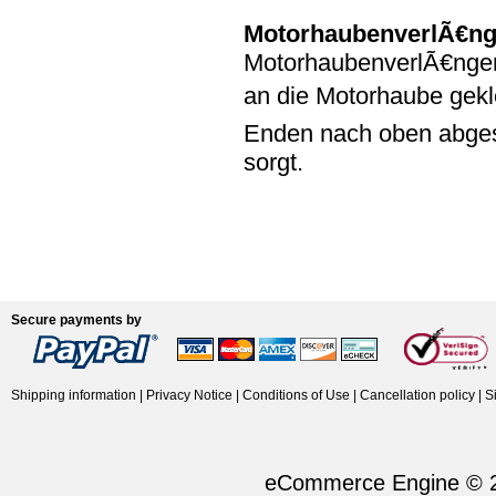
MotorhaubenverlÃ€n
MotorhaubenverlÃ€ngeru
an die Motorhaube gekl
Enden nach oben abges
sorgt.
Secure payments by
Shipping information
|
Privacy Notice
|
Conditions of Use
|
Cancellation policy
|
S
eCommerce Engine © 