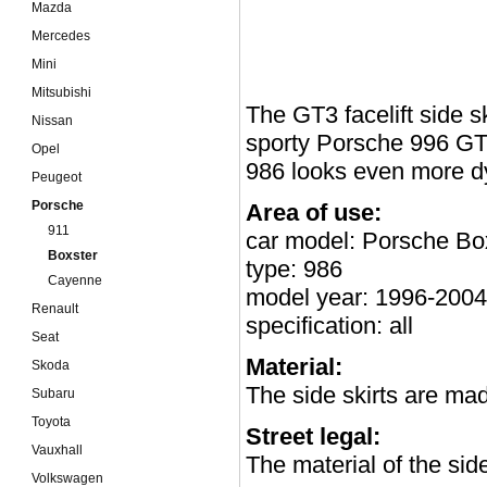
Mazda
Mercedes
Mini
Mitsubishi
The GT3 facelift side sk
Nissan
sporty Porsche 996 GT
Opel
986 looks even more d
Peugeot
Porsche
Area of use:
911
car model: Porsche Bo
Boxster
type: 986
Cayenne
model year: 1996-2004
Renault
specification: all
Seat
Material:
Skoda
The side skirts are mad
Subaru
Toyota
Street legal:
Vauxhall
The material of the side
Volkswagen