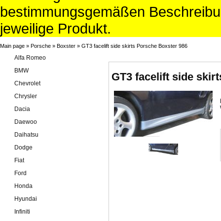
bestimmungsgemäßen Beschreibun
jeweilige Produkt.
Main page
»
Porsche
»
Boxster
»
GT3 facelift side skirts Porsche Boxster 986
Alfa Romeo
BMW
GT3 facelift side ski
Chevrolet
Chrysler
Dacia
Daewoo
Daihatsu
Dodge
Fiat
Ford
Honda
Hyundai
Infiniti