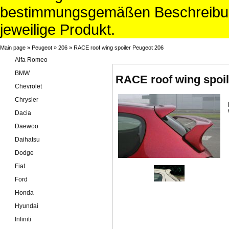
bestimmungsgemäßen Beschreibun
jeweilige Produkt.
Main page
»
Peugeot
»
206
»
RACE roof wing spoiler Peugeot 206
Alfa Romeo
BMW
RACE roof wing spoil
Chevrolet
Chrysler
Dacia
Daewoo
Daihatsu
Dodge
Fiat
Ford
Honda
Hyundai
Infiniti