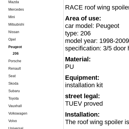
Mazda
RACE roof wing spoiler
Mercedes
Area of use:
Mini
car model: Peugeot
Mitsubishi
type: 206
Nissan
model year: 1998-2009
Opel
specification: 3/5 door
Peugeot
206
Material:
Porsche
PU
Renault
Seat
Equipment:
Skoda
installation kit
Subaru
street legal:
Toyota
TUEV proved
Vauxhall
Installation:
Volkswagen
The roof wing spoiler i
Volvo
Universal