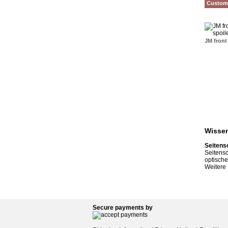
Custome
JM front
Wissen
Seitens
Seitensc
optische
Weitere 
Secure payments by