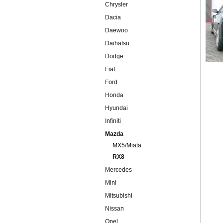
Chrysler
Dacia
Daewoo
Daihatsu
Dodge
Fiat
Ford
Honda
Hyundai
Infiniti
Mazda
MX5/Miata
RX8
Mercedes
Mini
Mitsubishi
Nissan
Opel