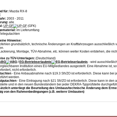
d für:
Mazda RX-8
E
jahr:
2003 - 2011
rung:
alle
l:
UP-GF
(GFK)
ematerial:
im Lieferumfang
eilegutachten
eine Hinweise:
pfehlen grundsätzlich, technische Änderungen an Kraftfahrzeugen ausschließlich
en.
ackierung, Montage, TÜV-Abnahme, etc. können weiter Kosten entstehen, die nicht i
eise zu TÜV-Unterlagen:
(Deutschland)
ABG
/
EG-Betriebserlaubnis
- wird ausschließli
ergleichbaren Institution eines EU-Mitgliedlandes ausgestellt. Eine Abnahme ist, so
fordert, nicht erforderlich.
utachten
- Eine Anbauabnahme nach §19.3 StVZO ist erforderlich. Diese kann bei
eführt werden.
algutachten
- Eine Eintragung nach §21 StVZO ist erforderlich. Diese kann in den 
fstelle und in den neuen Bundesländern bei jeder DEKRA-Typprüfstelle durchgefüh
ätzlich unterliegt die Beurteilung des Umbaus/technische Änderung dem Erme
ig von den Rahmenbedingungen (z.B. weitere Umbauten)