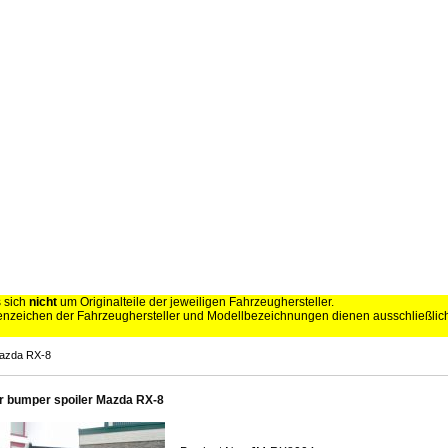
s sich
nicht
um Originalteile der jeweiligen Fahrzeughersteller.
zeichen der Fahrzeughersteller und Modellbezeichnungen dienen ausschließli
Mazda RX-8
r bumper spoiler Mazda RX-8