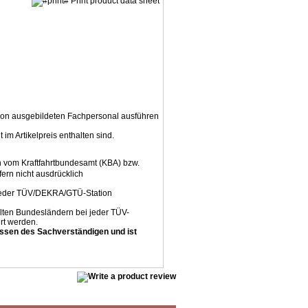
Print product data sheet
 von ausgebildeten Fachpersonal ausführen
m Artikelpreis enthalten sind.
ch vom Kraftfahrtbundesamt (KBA) bzw.
fern nicht ausdrücklich
 jeder TÜV/DEKRA/GTÜ-Station
alten Bundesländern bei jeder TÜV-
rt werden.
ssen des Sachverständigen und ist