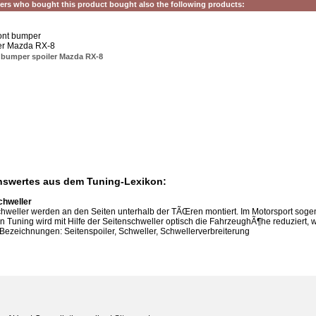
rs who bought this product bought also the following products:
 bumper spoiler Mazda RX-8
swertes aus dem Tuning-Lexikon:
chweller
hweller werden an den Seiten unterhalb der TÃŒren montiert. Im Motorsport soge
n Tuning wird mit Hilfe der Seitenschweller optisch die FahrzeughÃ¶he reduziert, w
Bezeichnungen: Seitenspoiler, Schweller, Schwellerverbreiterung