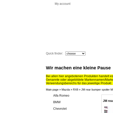
My account
Quick finder:
Wir machen eine kleine Pause
Bei allen hier angebotenen Produkten handelt e
Genannte oder abgebildete Markennamen/Marken
Verwendungsbereichs für das jeweilige Produkt.
Main page
»
Mazda
»
RX8
»
JM rear bumper spoiler 
Alfa Romeo
JM rea
BMW
Chevrolet