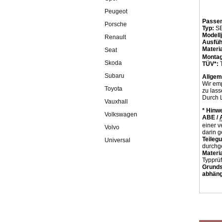
Peugeot
Passen
Porsche
Typ:
S
Modell
Renault
Ausfüh
Materia
Seat
Montag
Skoda
TÜV*:
T
Subaru
Allgem
Wir em
Toyota
zu lass
Durch L
Vauxhall
* Hinw
Volkswagen
ABE /
einer v
Volvo
darin ge
Teileg
Universal
durchg
Materi
Typprü
Grunds
abhäng