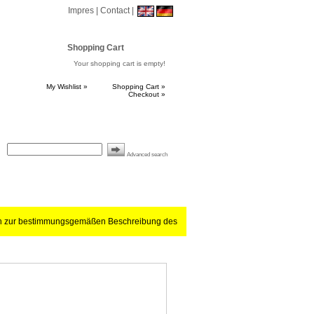
Impres
|
Contact
|
Shopping Cart
Your shopping cart is empty!
My Wishlist »
Shopping Cart »
Checkout »
Advanced search
ch zur bestimmungsgemäßen Beschreibung des