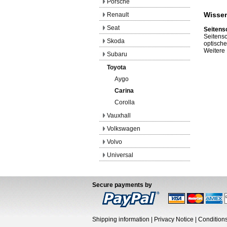
Porsche
Wissen
Renault
Seat
Seitens
Seitensc
Skoda
optische
Weitere 
Subaru
Toyota
Aygo
Carina
Corolla
Vauxhall
Volkswagen
Volvo
Universal
Secure payments by
Shipping information
|
Privacy Notice
|
Condition