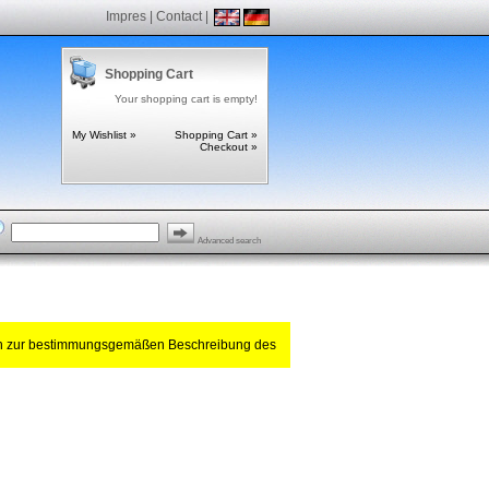
Impres
|
Contact
|
Shopping Cart
Your shopping cart is empty!
My Wishlist »
Shopping Cart »
Checkout »
Advanced search
ch zur bestimmungsgemäßen Beschreibung des