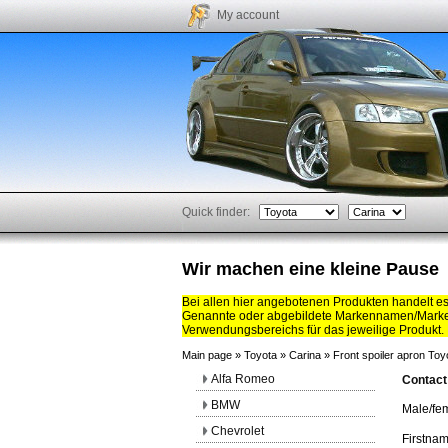
My account
Quick finder:
Wir machen eine kleine Pause
Bei allen hier angebotenen Produkten handelt e
Genannte oder abgebildete Markennamen/Marken
Verwendungsbereichs für das jeweilige Produkt.
Main page
»
Toyota
»
Carina
»
Front spoiler apron Toy
Alfa Romeo
Contact
BMW
Male/fe
Chevrolet
Firstna