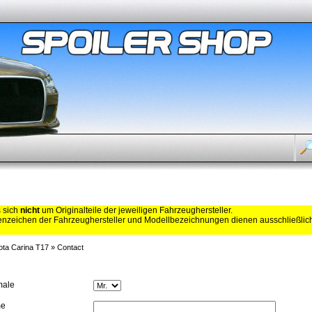
s sich
nicht
um Originalteile der jeweiligen Fahrzeughersteller.
zeichen der Fahrzeughersteller und Modellbezeichnungen dienen ausschließli
ota Carina T17
»
Contact
male
me