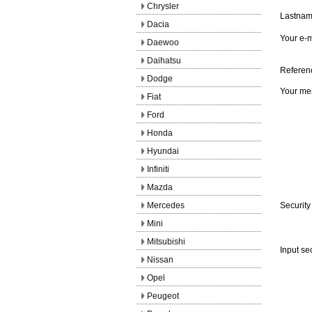
Chrysler
Lastna
Dacia
Your e-m
Daewoo
Daihatsu
Referen
Dodge
Your me
Fiat
Ford
Honda
Hyundai
Infiniti
Mazda
Mercedes
Security
Mini
Mitsubishi
Input se
Nissan
Opel
Peugeot