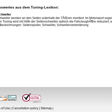
swertes aus dem Tuning-Lexikon:
chweller
hweller werden an den Seiten unterhalb der TÃŒren montiert. Im Motorsport soge
n Tuning wird mit Hilfe der Seitenschweller optisch die FahrzeughÃ¶he reduziert, w
Bezeichnungen: Seitenspoiler, Schweller, Schwellerverbreiterung
s of Use
|
Cancellation policy
|
Sitemap
|