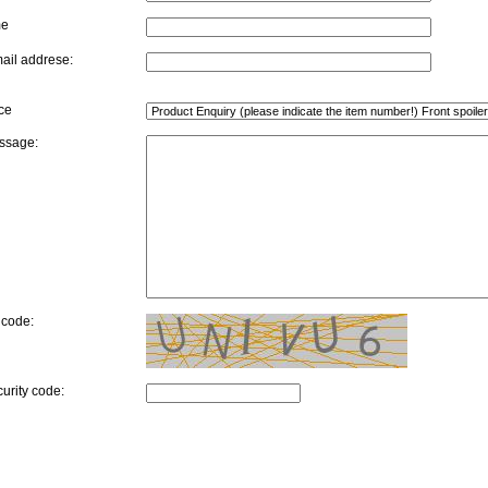
me
ail addrese:
ce
ssage:
 code:
curity code: