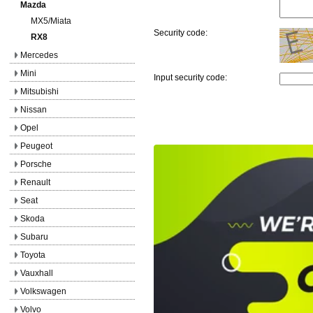
Mazda
MX5/Miata
Security code:
RX8
Mercedes
Mini
Input security code:
Mitsubishi
Nissan
Opel
Peugeot
Porsche
Renault
Seat
Skoda
Subaru
Toyota
Vauxhall
Volkswagen
Volvo