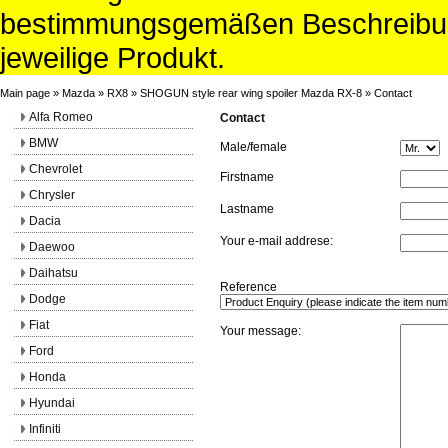
bestimmungsgemäßen Beschreibun
jeweilige Produkt.
Main page
»
Mazda
»
RX8
»
SHOGUN style rear wing spoiler Mazda RX-8
»
Contact
Alfa Romeo
Contact
BMW
Male/female
Chevrolet
Firstname
Chrysler
Lastname
Dacia
Your e-mail addrese:
Daewoo
Daihatsu
Reference
Dodge
Fiat
Your message:
Ford
Honda
Hyundai
Infiniti