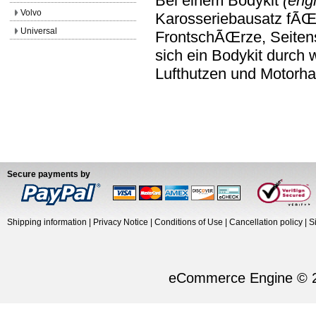
Bei einem Bodykit
(engl
Volvo
Karosseriebausatz fÃŒr
Universal
FrontschÃŒrze, Seiten
sich ein Bodykit durch w
Lufthutzen und Motorh
Secure payments by
Shipping information
|
Privacy Notice
|
Conditions of Use
|
Cancellation policy
|
S
eCommerce Engine © 