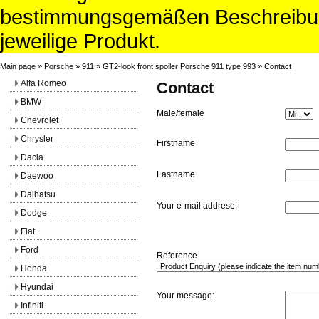
bestimmungsgemäßen Beschreibun
jeweilige Produkt.
Main page
»
Porsche
»
911
»
GT2-look front spoiler Porsche 911 type 993
»
Contact
Alfa Romeo
Contact
BMW
Male/female
Chevrolet
Chrysler
Firstname
Dacia
Lastname
Daewoo
Daihatsu
Your e-mail addrese:
Dodge
Fiat
Ford
Reference
Honda
Hyundai
Your message:
Infiniti