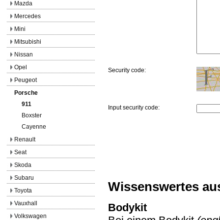
Mazda
Mercedes
Mini
Mitsubishi
Nissan
Opel
Security code:
Peugeot
Porsche
911
Input security code:
Boxster
Cayenne
Renault
Seat
Skoda
Subaru
Wissenswertes au
Toyota
Vauxhall
Bodykit
Volkswagen