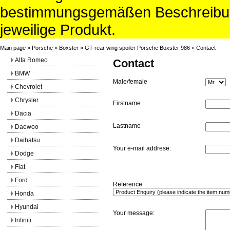
bestimmungsgemäßen Beschreibun
jeweilige Produkt.
Main page
»
Porsche
»
Boxster
»
GT rear wing spoiler Porsche Boxster 986
»
Contact
Alfa Romeo
Contact
BMW
Male/female
Chevrolet
Chrysler
Firstname
Dacia
Lastname
Daewoo
Daihatsu
Your e-mail addrese:
Dodge
Fiat
Ford
Reference
Honda
Hyundai
Your message:
Infiniti