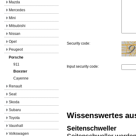
Mazda
Mercedes
Mini
Mitsubishi
Nissan
Opel
Security code:
Peugeot
Porsche
911
Input security code:
Boxster
Cayenne
Renault
Seat
Skoda
Subaru
Wissenswertes au
Toyota
Vauxhall
Seitenschweller
Volkswagen