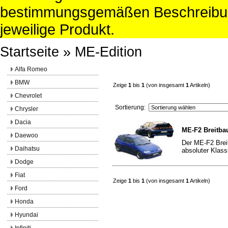
bestimmungsgemäßen Beschreibun
jeweilige Produkt.
Startseite
»
ME-Edition
Alfa Romeo
BMW
Zeige
1
bis
1
(von insgesamt
1
Artikeln)
Chevrolet
Sortierung:
Chrysler
Dacia
ME-F2 Breitba
Daewoo
Der ME-F2 Bre
Daihatsu
absoluter Klass
Dodge
Fiat
Zeige
1
bis
1
(von insgesamt
1
Artikeln)
Ford
Honda
Hyundai
Infiniti