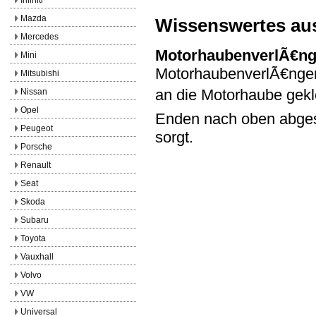
Mazda
Wissenswertes au
Mercedes
MotorhaubenverlÃ€n
Mini
MotorhaubenverlÃ€ngeru
Mitsubishi
an die Motorhaube gekl
Nissan
Opel
Enden nach oben abges
Peugeot
sorgt.
Porsche
Renault
Seat
Skoda
Subaru
Toyota
Vauxhall
Volvo
VW
Universal