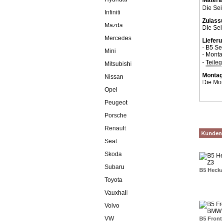
Die Se
Infiniti
Zulass
Mazda
Die Sei
Mercedes
Liefer
- B5 Se
Mini
- Monta
-
Teile
Mitsubishi
Montag
Nissan
Die Mo
Opel
Peugeot
Porsche
Renault
Kunden,
Seat
Skoda
Subaru
B5 Heck
Toyota
Vauxhall
Volvo
VW
B5 Fron