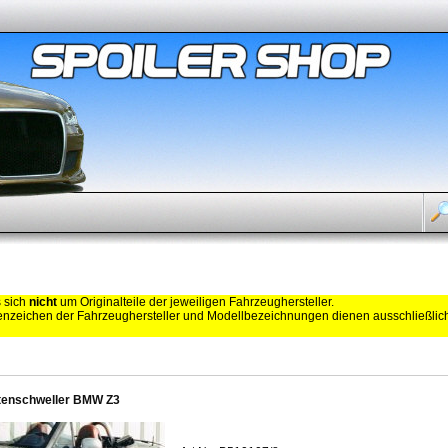
s sich
nicht
um Originalteile der jeweiligen Fahrzeughersteller.
zeichen der Fahrzeughersteller und Modellbezeichnungen dienen ausschließli
tenschweller BMW Z3