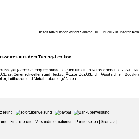
Diesen Artikel haben wir am Sonntag, 10. Juni 2012 in unseren Ka
swertes aus dem Tuning-Lexikon:
em Bodykit
(englisch body kit)
handelt es sich um einen Karosseriebausatz fÃŒr Kra
ÃŒrze, Seitenschwellern und HeckschÃŒrze. ZusÃ€tzlich lÃ€sst sich ein Bodykit du
iler, Lufthutzen und Motorhauben ergÃ€nzen.
rung
|
Finanzierung
|
Versandinformationen
|
Partnerseiten
|
Sitemap
|