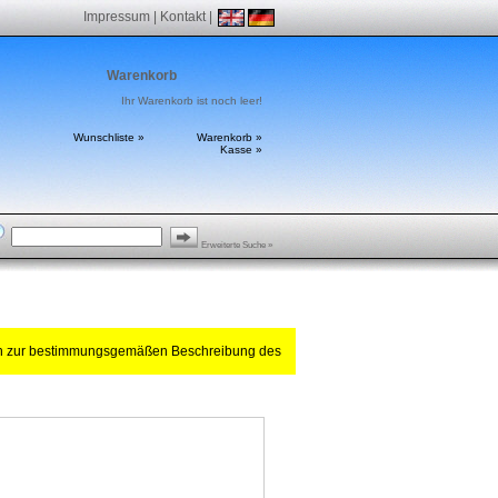
Impressum
|
Kontakt
|
Warenkorb
Ihr Warenkorb ist noch leer!
Wunschliste »
Warenkorb »
Kasse »
Erweiterte Suche »
ch zur bestimmungsgemäßen Beschreibung des