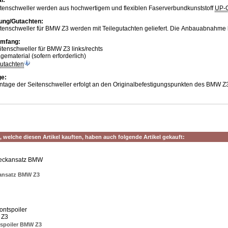
itenschweller werden aus hochwertigem und flexiblen Faserverbundkunststoff
UP-
ung/Gutachten:
tenschweller für BMW Z3 werden mit Teilegutachten geliefert. Die Anbauabnahme ka
umfang:
itenschweller für BMW Z3 links/rechts
gematerial (sofern erforderlich)
gutachten
e:
ntage der Seitenschweller erfolgt an den Originalbefestigungspunkten des BMW Z
 welche diesen Artikel kauften, haben auch folgende Artikel gekauft:
ansatz BMW Z3
tspoiler BMW Z3