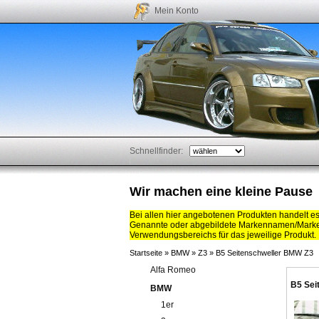
Mein Konto
Schnellfinder:
Wir machen eine kleine Pause
Bei allen hier angebotenen Produkten handelt e
Genannte oder abgebildete Markennamen/Marken
Verwendungsbereichs für das jeweilige Produkt.
Startseite
»
BMW
»
Z3
»
B5 Seitenschweller BMW Z3
Alfa Romeo
B5 Sei
BMW
1er