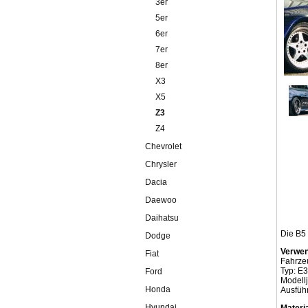
3er
5er
6er
7er
8er
X3
X5
Z3
Z4
Chevrolet
Chrysler
Dacia
Daewoo
Daihatsu
Die B5 
Dodge
Verwen
Fiat
Fahrze
Typ: E
Ford
Modell
Honda
Ausführ
Hyundai
Materia