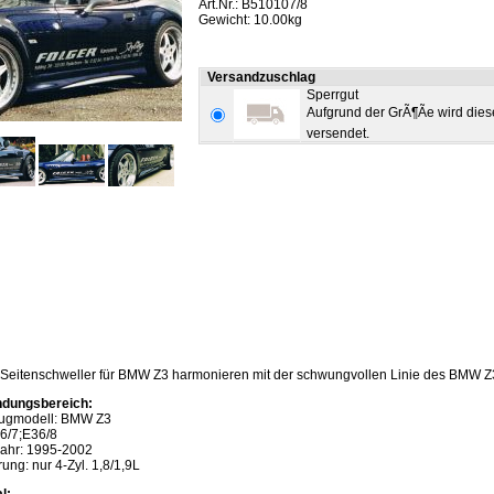
Art.Nr.: B510107/8
Gewicht: 10.00kg
Versandzuschlag
Sperrgut
Aufgrund der GrÃ¶Ãe wird diese
versendet.
Seitenschweller für BMW Z3 harmonieren mit der schwungvollen Linie des BMW Z3 u
dungsbereich:
ugmodell: BMW Z3
36/7;E36/8
jahr: 1995-2002
ung: nur 4-Zyl. 1,8/1,9L
l: