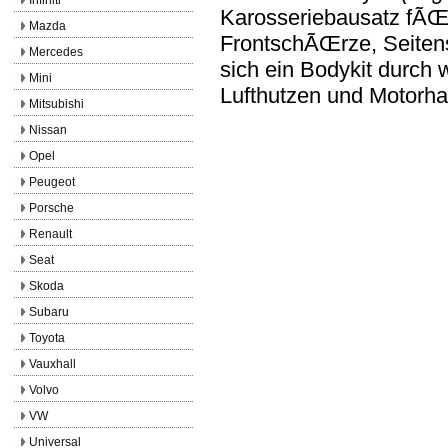
Karosseriebausatz fÃŒr
Mazda
FrontschÃŒrze, Seiten
Mercedes
sich ein Bodykit durch w
Mini
Lufthutzen und Motorh
Mitsubishi
Nissan
Opel
Peugeot
Porsche
Renault
Seat
Skoda
Subaru
Toyota
Vauxhall
Volvo
VW
Universal