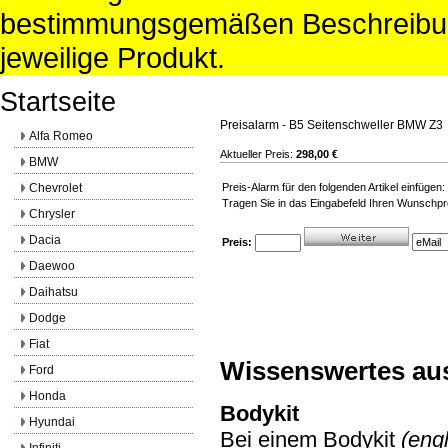
bestimmungsgemäßen Beschreibun
jeweilige Produkt.
Startseite
Preisalarm - B5 Seitenschweller BMW Z3
Alfa Romeo
Aktueller Preis:
298,00 €
BMW
Chevrolet
Preis-Alarm für den folgenden Artikel einfüge
Tragen Sie in das Eingabefeld Ihren Wunschpre
Chrysler
Dacia
Preis:
Daewoo
Daihatsu
Dodge
Fiat
Wissenswertes au
Ford
Honda
Bodykit
Hyundai
Bei einem Bodykit
(engl
Infiniti