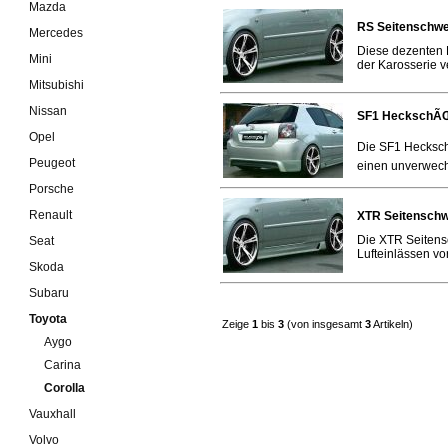
Mazda
RS Seitenschwel
Mercedes
Diese dezenten 
Mini
der Karosserie v
Mitsubishi
Nissan
SF1 HeckschÃŒr
Opel
Die SF1 Hecksch
Peugeot
einen unverwech
Porsche
Renault
XTR Seitenschwe
Die XTR Seitensc
Seat
Lufteinlässen vor
Skoda
Subaru
Toyota
Zeige
1
bis
3
(von insgesamt
3
Artikeln)
Aygo
Carina
Corolla
Vauxhall
Volvo