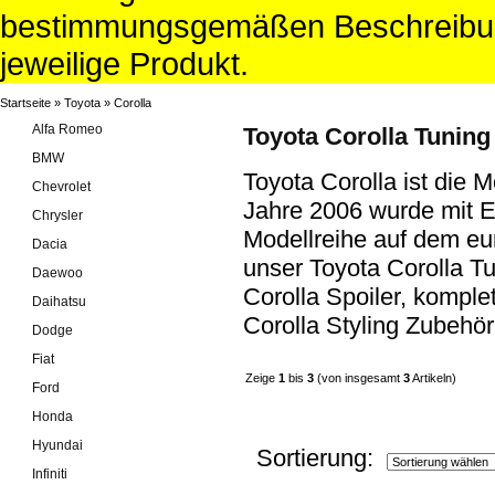
bestimmungsgemäßen Beschreibun
jeweilige Produkt.
Startseite
»
Toyota
»
Corolla
Alfa Romeo
Toyota Corolla Tuning
BMW
Toyota Corolla ist die
Chevrolet
Jahre 2006 wurde mit E
Chrysler
Modellreihe auf dem eu
Dacia
unser Toyota Corolla T
Daewoo
Corolla Spoiler, komple
Daihatsu
Corolla Styling Zubehör
Dodge
Fiat
Zeige
1
bis
3
(von insgesamt
3
Artikeln)
Ford
Honda
Hyundai
Sortierung:
Infiniti