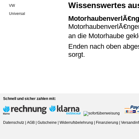
Wissenswertes au
VW
Universal
MotorhaubenverlÃ€n
MotorhaubenverlÃ€ngeru
an die Motorhaube gekl
Enden nach oben abges
sorgt.
Schnell und sicher zahlen mit:
Datenschutz
|
AGB
|
Gutscheine
|
Widerrufsbelehrung
|
Finanzierung
|
Versandin