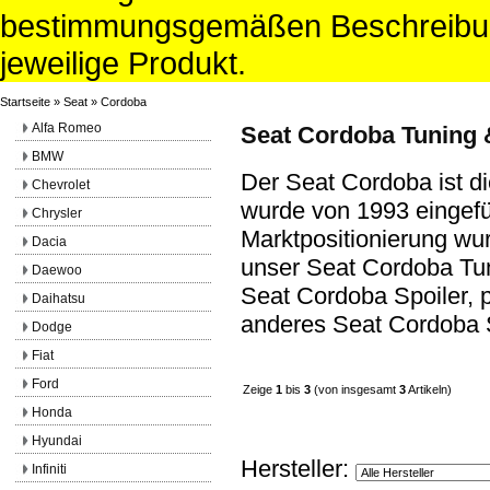
bestimmungsgemäßen Beschreibun
jeweilige Produkt.
Startseite
»
Seat
»
Cordoba
Alfa Romeo
Seat Cordoba Tuning &
BMW
Der Seat Cordoba ist d
Chevrolet
wurde von 1993 eingefü
Chrysler
Marktpositionierung wur
Dacia
unser Seat Cordoba Tu
Daewoo
Seat Cordoba Spoiler, 
Daihatsu
anderes Seat Cordoba S
Dodge
Fiat
Ford
Zeige
1
bis
3
(von insgesamt
3
Artikeln)
Honda
Hyundai
Hersteller:
Infiniti