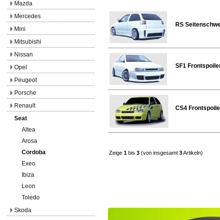
Mazda
Mercedes
RS Seitenschwel
Mini
Mitsubishi
Nissan
SF1 Frontspoile
Opel
Peugeot
Porsche
Renault
CS4 Frontspoile
Seat
Altea
Arosa
Cordoba
Zeige
1
bis
3
(von insgesamt
3
Artikeln)
Exeo
Ibiza
Leon
Toledo
Skoda