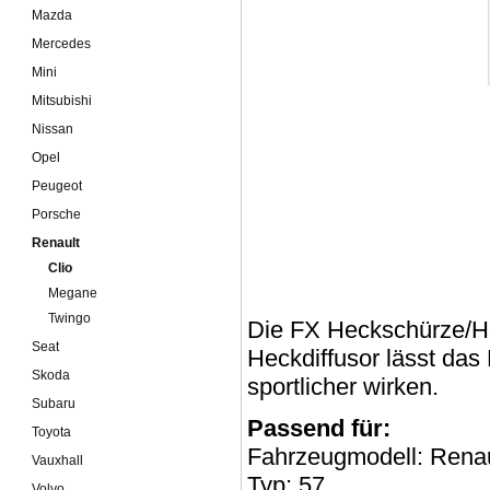
Mazda
Mercedes
Mini
Mitsubishi
Nissan
Opel
Peugeot
Porsche
Renault
Clio
Megane
Twingo
Die FX Heckschürze/Hec
Seat
Heckdiffusor lässt das
Skoda
sportlicher wirken.
Subaru
Passend für:
Toyota
Fahrzeugmodell: Renau
Vauxhall
Typ: 57
Volvo