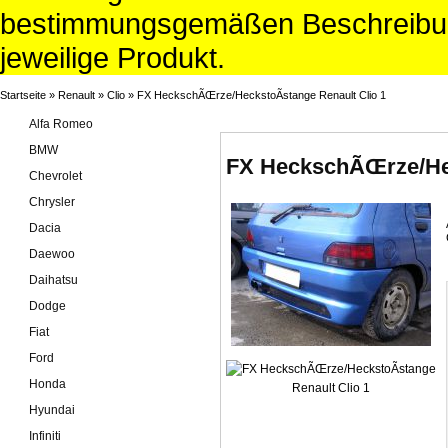
bestimmungsgemäßen Beschreibun
jeweilige Produkt.
Startseite
»
Renault
»
Clio
»
FX HeckschÃŒrze/HeckstoÃstange Renault Clio 1
Alfa Romeo
BMW
FX HeckschÃŒrze/Hec
Chevrolet
Chrysler
Dacia
Daewoo
Daihatsu
Dodge
Fiat
Ford
Honda
Hyundai
Infiniti