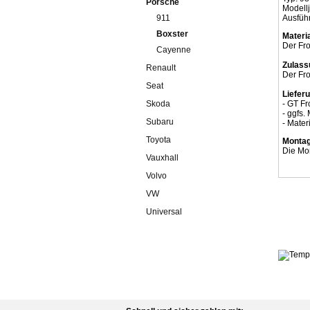
Porsche
Modellj
911
Ausführ
Boxster
Materia
Der Fro
Cayenne
Zulass
Renault
Der Fro
Seat
Liefer
Skoda
- GT Fr
- ggfs.
Subaru
- Mater
Toyota
Montag
Die Mon
Vauxhall
Volvo
VW
Universal