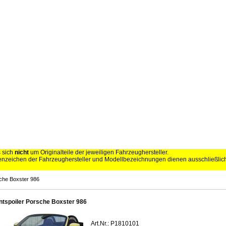
s sich
nicht
um Originalteile der jeweiligen Fahrzeughersteller.
zeichen der Fahrzeughersteller und Modellbezeichnungen dienen ausschließli
che Boxster 986
ntspoiler Porsche Boxster 986
Art.Nr.: P1810101