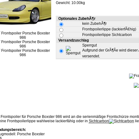
Gewicht: 10.00kg
Optionales ZubehÃ¶r
kein ZubehÃ¶r
Frontspoilerlippe (lackierfÃ€hig)
Frontspoilerlippe Sichtcarbon
Versandzuschlag
Sperrgut
Aufgrund der GrÃ¶Ãe wird dieser 
versendet.
Frontspoiler für Porsche Boxster 986 wird an die serienmäßige Frontschürze montier
eine Frontspoilerlippe wahlweise lackierfähig oder in
Sichtcarbon
lie
dungsbereich:
ugmodell: Porsche Boxster
86