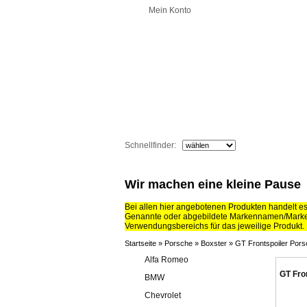
Mein Konto
Schnellfinder:
Wir machen eine kleine Pause
Bei allen hier angebotenen Produkten handelt e
Genannte oder abgebildete Markennamen/Marken
Verwendungsbereichs für das jeweilige Produkt.
Startseite
»
Porsche
»
Boxster
»
GT Frontspoiler Pors
Alfa Romeo
GT Fro
BMW
Chevrolet