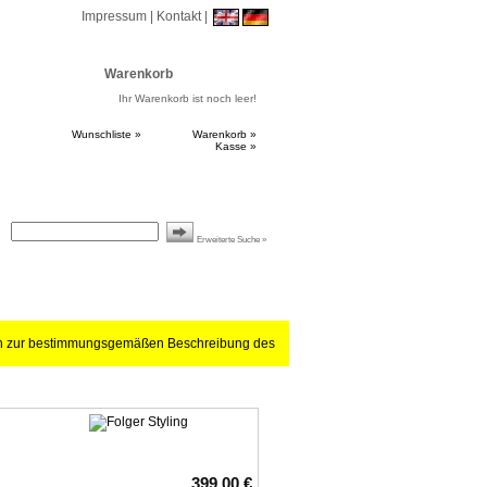
Impressum
|
Kontakt
|
Warenkorb
Ihr Warenkorb ist noch leer!
Wunschliste »
Warenkorb »
Kasse »
Erweiterte Suche »
ch zur bestimmungsgemäßen Beschreibung des
399,00 €