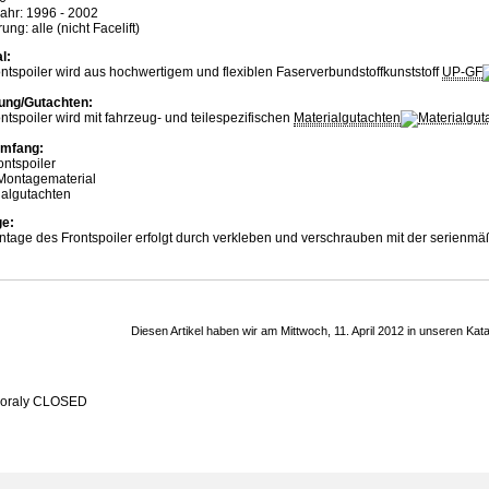
ahr: 1996 - 2002
ung: alle (nicht Facelift)
l:
ntspoiler wird aus hochwertigem und flexiblen Faserverbundstoffkunststoff
UP-GF
ung/Gutachten:
ntspoiler wird mit fahrzeug- und teilespezifischen
Materialgutachten
umfang:
ontspoiler
 Montagematerial
ialgutachten
e:
tage des Frontspoiler erfolgt durch verkleben und verschrauben mit der serienmä
Diesen Artikel haben wir am Mittwoch, 11. April 2012 in unseren K