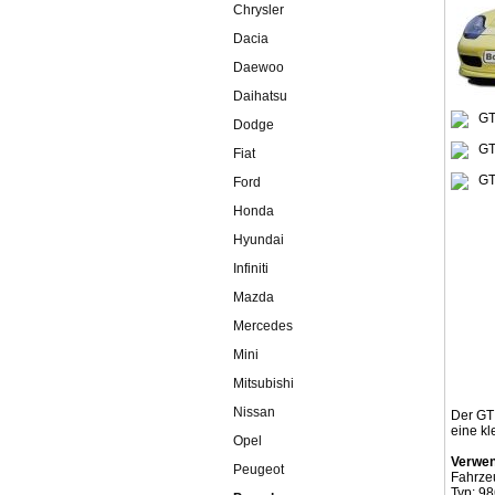
Chrysler
Dacia
Daewoo
Daihatsu
Dodge
Fiat
Ford
Honda
Hyundai
Infiniti
Mazda
Mercedes
Mini
Mitsubishi
Nissan
Der GT 
eine kl
Opel
Verwen
Peugeot
Fahrze
Typ: 9