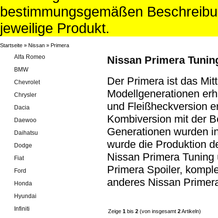
bestimmungsgemäßen Beschreibun
jeweilige Produkt.
Startseite
»
Nissan
»
Primera
Alfa Romeo
Nissan Primera Tuning
BMW
Der Primera ist das Mit
Chevrolet
Modellgenerationen erhä
Chrysler
und Fleißheckversion er
Dacia
Kombiversion mit der B
Daewoo
Generationen wurden in
Daihatsu
wurde die Produktion de
Dodge
Nissan Primera Tuning 
Fiat
Primera Spoiler, komple
Ford
anderes Nissan Primera
Honda
Hyundai
Infiniti
Zeige
1
bis
2
(von insgesamt
2
Artikeln)