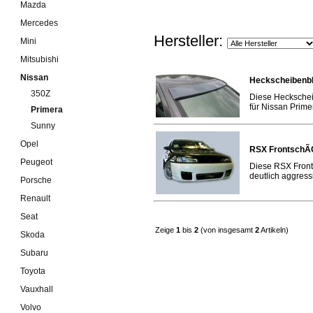
Mazda
Mercedes
Hersteller:
Mini
Mitsubishi
Nissan
Heckscheibenbl
350Z
Diese Heckschei
für Nissan Primer
Primera
Sunny
Opel
RSX FrontschÃ
Peugeot
Diese RSX Front
deutlich aggressiv
Porsche
Renault
Seat
Zeige
1
bis
2
(von insgesamt
2
Artikeln)
Skoda
Subaru
Toyota
Vauxhall
Volvo