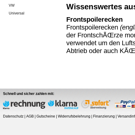
Wissenswertes au
VW
Universal
Frontspoilerecken
Frontspoilerecken
(engl
der FrontschÃŒrze mont
verwendet um den Lufts
Abtrieb oder auch KÃŒ
Schnell und sicher zahlen mit:
Datenschutz
|
AGB
|
Gutscheine
|
Widerrufsbelehrung
|
Finanzierung
|
Versandin