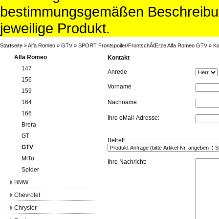
bestimmungsgemäßen Beschreibun
jeweilige Produkt.
Startseite
»
Alfa Romeo
»
GTV
»
SPORT Frontspoiler/FrontschÃŒrze Alfa Romeo GTV
»
Ko
Alfa Romeo
Kontakt
147
Anrede
156
Vorname
159
164
Nachname
166
Ihre eMail-Adresse:
Brera
GT
Betreff
GTV
MiTo
Ihre Nachricht:
Spider
BMW
Chevrolet
Chrysler