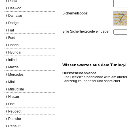
Dacia
Daewoo
Sicherheitscode:
Daihatsu
Dodge
Fiat
Bitte Sicherheitscode eingeben:
Ford
Honda
Hyundai
Infiniti
Wissenswertes aus dem Tuning-
Mazda
Heckscheibenblende
Mercedes
Eine Heckscheibenblende wird am oberen 
Fahrzeug coupehafter und sportlicher.
Mini
Mitsubishi
Nissan
Opel
Peugeot
Porsche
Renault