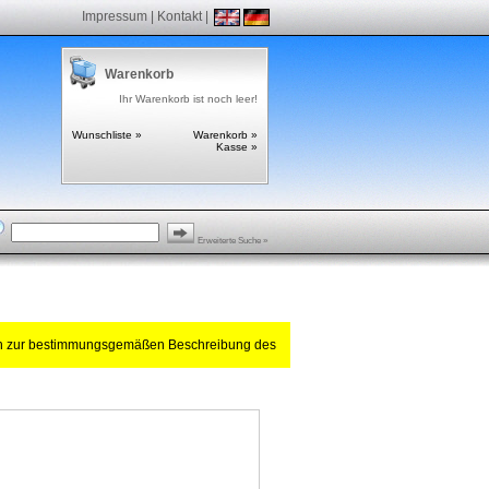
Impressum
|
Kontakt
|
Warenkorb
Ihr Warenkorb ist noch leer!
Wunschliste »
Warenkorb »
Kasse »
Erweiterte Suche »
ch zur bestimmungsgemäßen Beschreibung des