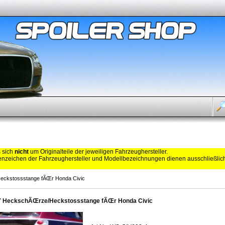
s sich
nicht
um Originalteile der jeweiligen Fahrzeughersteller.
zeichen der Fahrzeughersteller und Modellbezeichnungen dienen ausschließli
ckstossstange fÃŒr Honda Civic
 HeckschÃŒrze/Heckstossstange fÃŒr Honda Civic