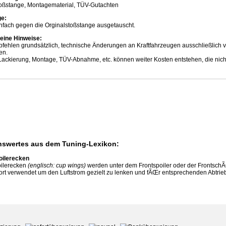
oßstange, Montagematerial, TÜV-Gutachten
e:
nfach gegen die Orginalstoßstange ausgetauscht.
eine Hinweise:
pfehlen grundsätzlich, technische Änderungen an Kraftfahrzeugen ausschließlich
en.
ackierung, Montage, TÜV-Abnahme, etc. können weiter Kosten entstehen, die nicht 
swertes aus dem Tuning-Lexikon:
oilerecken
oilerecken
(englisch: cup wings)
werden unter dem Frontspoiler oder der FrontschÃ
ort verwendet um den Luftstrom gezielt zu lenken und fÃŒr entsprechenden Abtri