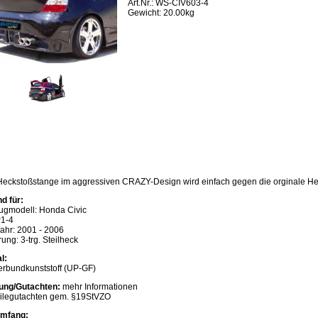
Art.Nr.: WS-CIV603-4
Gewicht: 20.00kg
Heckstoßstange im aggressiven CRAZY-Design wird einfach gegen die orginale He
d für:
ugmodell: Honda Civic
P1-4
ahr: 2001 - 2006
ung: 3-trg. Steilheck
l:
erbundkunststoff (UP-GF)
ung/Gutachten:
mehr Informationen
ilegutachten gem. §19StVZO
umfang: