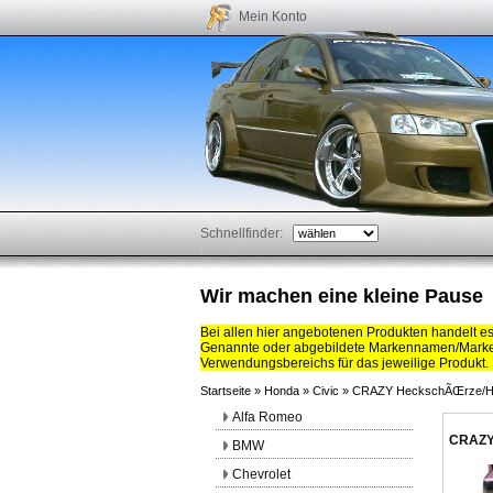
Mein Konto
Schnellfinder:
Wir machen eine kleine Pause
Bei allen hier angebotenen Produkten handelt e
Genannte oder abgebildete Markennamen/Marken
Verwendungsbereichs für das jeweilige Produkt.
Startseite
»
Honda
»
Civic
»
CRAZY HeckschÃŒrze/He
Alfa Romeo
CRAZY
BMW
Chevrolet