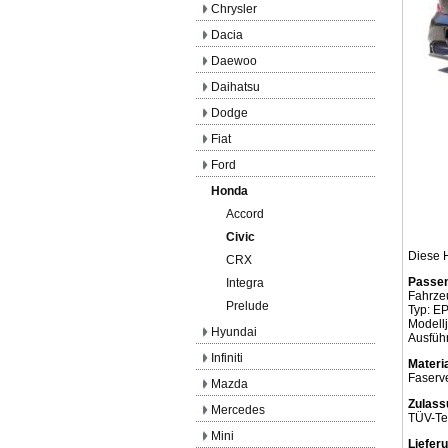
Chrysler
Dacia
Daewoo
Daihatsu
Dodge
Fiat
Ford
Honda
Accord
Civic
Diese 
CRX
Passen
Integra
Fahrze
Prelude
Typ: E
Modellj
Hyundai
Ausführ
Infiniti
Materia
Faserv
Mazda
Zulass
Mercedes
TÜV-Te
Mini
Liefer