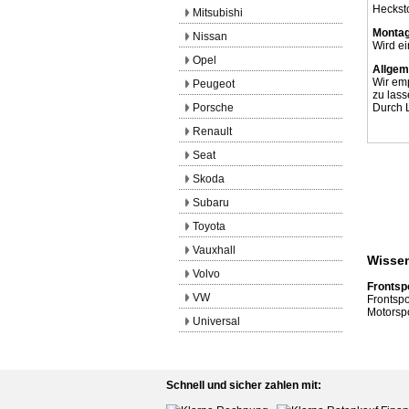
Heckst
Mitsubishi
Montag
Nissan
Wird ei
Opel
Allgem
Wir em
Peugeot
zu lass
Porsche
Durch L
Renault
Seat
Skoda
Subaru
Toyota
Vauxhall
Wissen
Volvo
Frontsp
VW
Frontsp
Motorsp
Universal
Schnell und sicher zahlen mit: