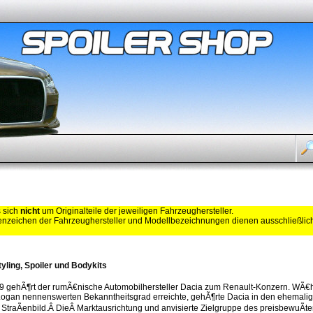
s sich
nicht
um Originalteile der jeweiligen Fahrzeughersteller.
zeichen der Fahrzeughersteller und Modellbezeichnungen dienen ausschließli
yling, Spoiler und Bodykits
99 gehÃ¶rt der rumÃ€nische Automobilhersteller Dacia zum Renault-Konzern. WÃ€h
ogan nennenswerten Bekanntheitsgrad erreichte, gehÃ¶rte Dacia in den ehemalige
 StraÃenbild.Â DieÂ Marktausrichtung und anvisierte Zielgruppe des preisbewuÃte