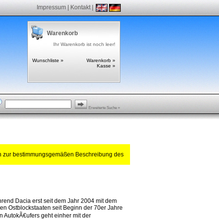
Impressum
|
Kontakt
|
Warenkorb
Ihr Warenkorb ist noch leer!
Wunschliste »
Warenkorb »
Kasse »
Erweiterte Suche »
ch zur bestimmungsgemäßen Beschreibung des
rend Dacia erst seit dem Jahr 2004 mit dem
n Ostblockstaaten seit Beginn der 70er Jahre
n AutokÃ€ufers geht einher mit der