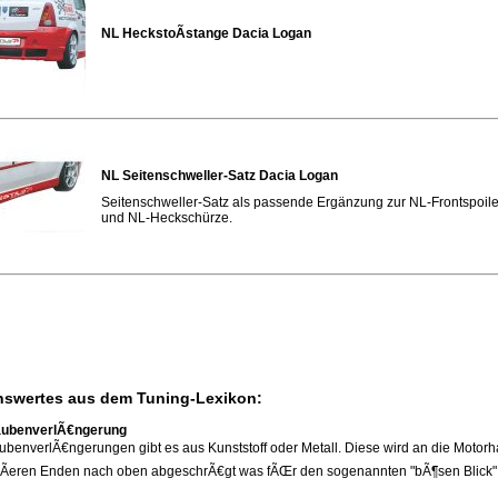
NL HeckstoÃstange Dacia Logan
NL Seitenschweller-Satz Dacia Logan
Seitenschweller-Satz als passende Ergänzung zur NL-Frontspoil
und NL-Heckschürze.
swertes aus dem Tuning-Lexikon:
aubenverlÃ€ngerung
benverlÃ€ngerungen gibt es aus Kunststoff oder Metall. Diese wird an die Motorh
Ãeren Enden nach oben abgeschrÃ€gt was fÃŒr den sogenannten "bÃ¶sen Blick" 