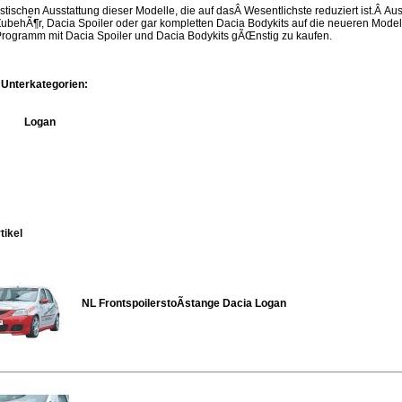
stischen Ausstattung dieser Modelle, die auf dasÂ Wesentlichste reduziert ist.Â A
ZubehÃ¶r, Dacia Spoiler oder gar kompletten Dacia Bodykits auf die neueren Model
Programm mit Dacia Spoiler und Dacia Bodykits gÃŒnstig zu kaufen.
 Unterkategorien:
Logan
tikel
NL FrontspoilerstoÃstange Dacia Logan