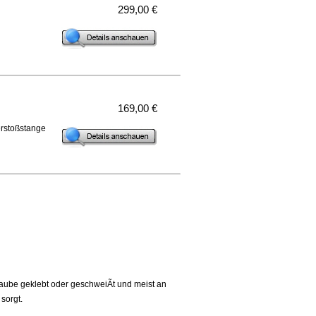
299,00 €
169,00 €
erstoßstange
aube geklebt oder geschweiÃt und meist an
sorgt.