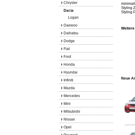
Chrysler
minimali
Styling 
Dacia
Styling 
Logan
Daewoo
Weitere
Daihatsu
Dodge
Fiat
Ford
Honda
Hyundai
Neue Ar
Infiniti
Mazda
Mercedes
Mini
Mitsubishi
Nissan
Opel
Peugeot