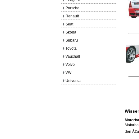
Porsche
Renault
Seat
Skoda
Subaru
Toyota
Vauxhall
Volvo
VW
Universal
Wissen
Motorh
Motorhau
den Ã€u