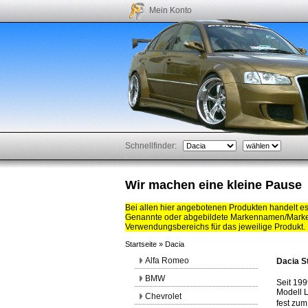
Mein Konto
Schnellfinder:
Wir machen eine kleine Pause
Bei allen hier angebotenen Produkten handelt e
Genannte oder abgebildete Markennamen/Marken
Verwendungsbereichs für das jeweilige Produkt.
Startseite
»
Dacia
Alfa Romeo
Dacia St
BMW
Seit 19
Modell L
Chevrolet
fest zum