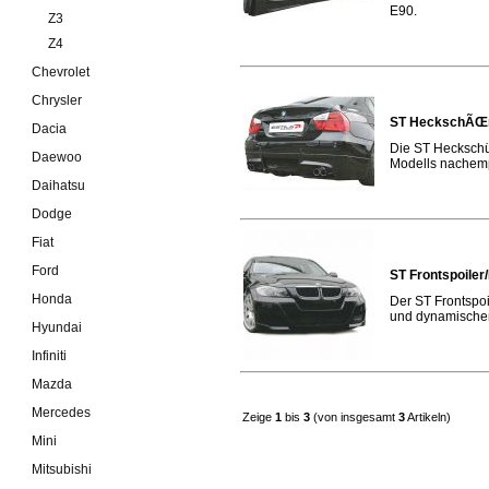
E90.
Z3
Z4
Chevrolet
Chrysler
ST HeckschÃŒr
Dacia
Die ST Heckschü
Daewoo
Modells nachemp
Daihatsu
Dodge
Fiat
Ford
ST Frontspoile
Honda
Der ST Frontspoi
und dynamischer
Hyundai
Infiniti
Mazda
Mercedes
Zeige
1
bis
3
(von insgesamt
3
Artikeln)
Mini
Mitsubishi