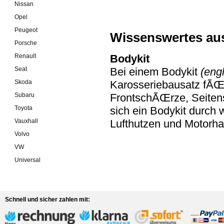
Nissan
Opel
Peugeot
Wissenswertes au
Porsche
Renault
Bodykit
Seat
Bei einem Bodykit
(engl
Skoda
Karosseriebausatz fÃŒr
Subaru
FrontschÃŒrze, Seiten
Toyota
sich ein Bodykit durch w
Vauxhall
Lufthutzen und Motorh
Volvo
VW
Universal
Schnell und sicher zahlen mit: