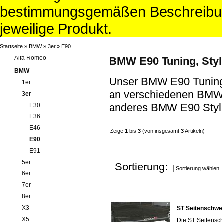
bestimmungsgemäßen Beschreibun
jeweilige Produkt.
Startseite
»
BMW
»
3er
»
E90
Alfa Romeo
BMW E90 Tuning, Styli
BMW
Unser BMW E90 Tuning 
1er
an verschiedenen BMW 
3er
anderes BMW E90 Styli
E30
E36
E46
Zeige
1
bis
3
(von insgesamt
3
Artikeln)
E90
E91
5er
Sortierung:
6er
7er
8er
X3
ST Seitenschwe
X5
Die ST Seitensc