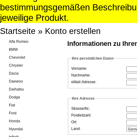
bestimmungsgemäßen Beschreibun
jeweilige Produkt.
Startseite
»
Konto erstellen
Alfa Romeo
Informationen zu Ihr
BMW
Chevrolet
Ihre persönlichen Daten
Chrysler
Vorname:
Dacia
Nachname:
Daewoo
eMail-Adresse:
Daihatsu
Dodge
Ihre Adresse
Fiat
Strasse/Nr.:
Ford
Postleitzahl:
Honda
Ort:
Land:
Hyundai
Infiniti