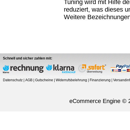
Tuning wird mit Hilfe d
reduziert, was dieses u
Weitere Bezeichnungen:
Schnell und sicher zahlen mit:
Datenschutz
|
AGB
|
Gutscheine
|
Widerrufsbelehrung
|
Finanzierung
|
Versandin
eCommerce Engine © 