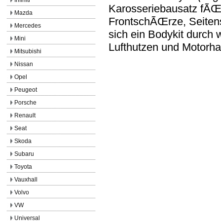
Karosseriebausatz fÃŒr
Mazda
FrontschÃŒrze, Seiten
Mercedes
sich ein Bodykit durch w
Mini
Lufthutzen und Motorh
Mitsubishi
Nissan
Opel
Peugeot
Porsche
Renault
Seat
Skoda
Subaru
Toyota
Vauxhall
Volvo
VW
Universal