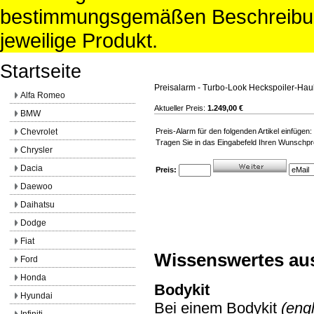
bestimmungsgemäßen Beschreibun
jeweilige Produkt.
Startseite
Preisalarm - Turbo-Look Heckspoiler-Ha
Alfa Romeo
Aktueller Preis:
1.249,00 €
BMW
Chevrolet
Preis-Alarm für den folgenden Artikel einfüg
Tragen Sie in das Eingabefeld Ihren Wunschpre
Chrysler
Dacia
Preis:
Daewoo
Daihatsu
Dodge
Fiat
Wissenswertes au
Ford
Honda
Bodykit
Hyundai
Bei einem Bodykit
(engl
Infiniti