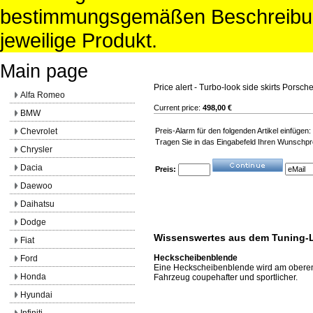
bestimmungsgemäßen Beschreibun
jeweilige Produkt.
Main page
Price alert - Turbo-look side skirts Porsch
Alfa Romeo
Current price:
498,00 €
BMW
Chevrolet
Preis-Alarm für den folgenden Artikel einfügen
Tragen Sie in das Eingabefeld Ihren Wunschpre
Chrysler
Dacia
Preis:
Daewoo
Daihatsu
Dodge
Wissenswertes aus dem Tuning-
Fiat
Heckscheibenblende
Ford
Eine Heckscheibenblende wird am oberen 
Honda
Fahrzeug coupehafter und sportlicher.
Hyundai
Infiniti