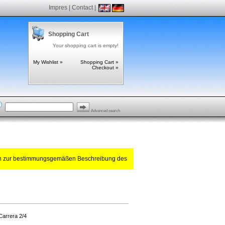
Impres
|
Contact
|
Shopping Cart
Your shopping cart is empty!
My Wishlist »
Shopping Cart »
Checkout »
Advanced search
ch zur bestimmungsgemäßen Beschreibung des
Carrera 2/4