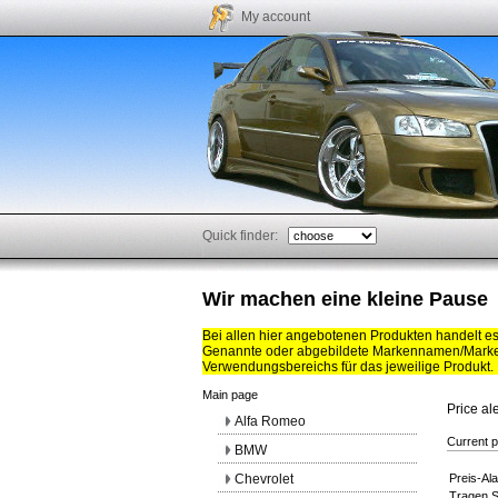
My account
Quick finder:
Wir machen eine kleine Pause
Bei allen hier angebotenen Produkten handelt e
Genannte oder abgebildete Markennamen/Marken
Verwendungsbereichs für das jeweilige Produkt.
Main page
Price al
Alfa Romeo
Current p
BMW
Chevrolet
Preis-Al
Tragen S