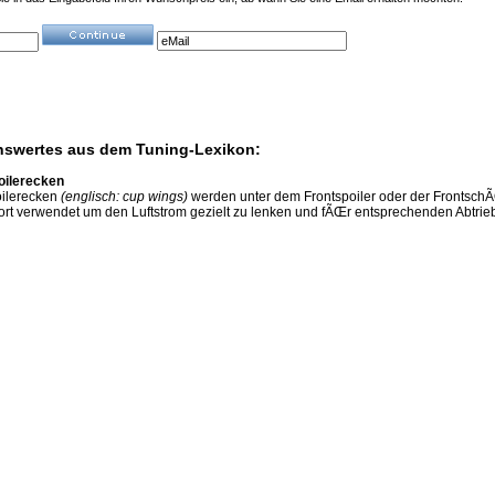
swertes aus dem Tuning-Lexikon:
oilerecken
oilerecken
(englisch: cup wings)
werden unter dem Frontspoiler oder der FrontschÃ
ort verwendet um den Luftstrom gezielt zu lenken und fÃŒr entsprechenden Abtri