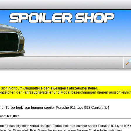
s sich
nicht
um Originalteile der jeweiligen Fahrzeughersteller.
zeichen der Fahrzeughersteller und Modellbezeichnungen dienen ausschließli
ert - Turbo-look rear bumper spoiler Porsche 911 type 993 Carrera 2/4
rice:
639,00 €
arm für den folgenden Artikel einfügen: Turbo-look rear bumper spoiler Porsche 911 type 993 
ie in das Eingabefeld Ihren Wunschpreis ein, ab wann Sie eine Email erhalten möchten.