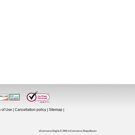
s of Use
|
Cancellation policy
|
Sitemap
|
eCommerce Engine © 2006 xt:Commerce Shopsoftware