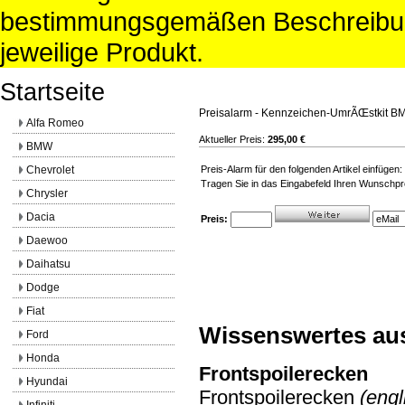
bestimmungsgemäßen Beschreibun
jeweilige Produkt.
Startseite
Preisalarm - Kennzeichen-UmrÃŒstkit B
Alfa Romeo
Aktueller Preis:
295,00 €
BMW
Chevrolet
Preis-Alarm für den folgenden Artikel einfü
Tragen Sie in das Eingabefeld Ihren Wunschpre
Chrysler
Dacia
Preis:
Daewoo
Daihatsu
Dodge
Fiat
Wissenswertes au
Ford
Honda
Frontspoilerecken
Hyundai
Frontspoilerecken
(engl
Infiniti