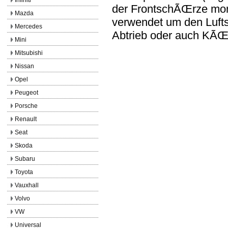
der FrontschÃŒrze mont
Mazda
verwendet um den Lufts
Mercedes
Abtrieb oder auch KÃŒ
Mini
Mitsubishi
Nissan
Opel
Peugeot
Porsche
Renault
Seat
Skoda
Subaru
Toyota
Vauxhall
Volvo
VW
Universal