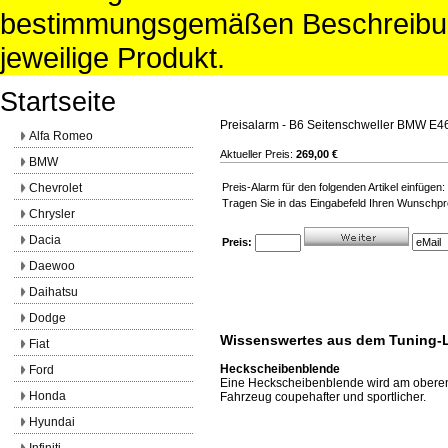
bestimmungsgemäßen Beschreibun
jeweilige Produkt.
Startseite
Preisalarm - B6 Seitenschweller BMW E4
Alfa Romeo
Aktueller Preis:
269,00 €
BMW
Chevrolet
Preis-Alarm für den folgenden Artikel einfüge
Tragen Sie in das Eingabefeld Ihren Wunschpre
Chrysler
Dacia
Preis:
Daewoo
Daihatsu
Dodge
Wissenswertes aus dem Tuning-
Fiat
Heckscheibenblende
Ford
Eine Heckscheibenblende wird am oberen 
Honda
Fahrzeug coupehafter und sportlicher.
Hyundai
Infiniti