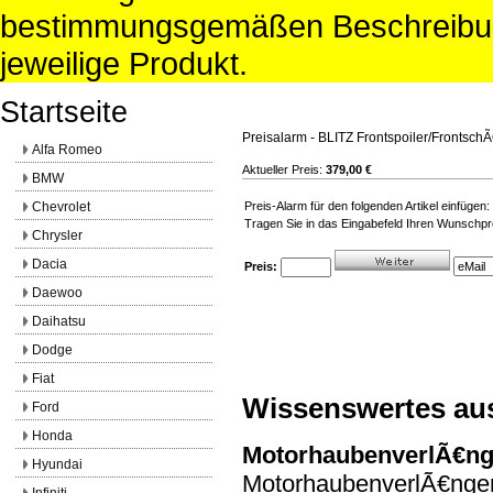
bestimmungsgemäßen Beschreibun
jeweilige Produkt.
Startseite
Preisalarm - BLITZ Frontspoiler/Frontsch
Alfa Romeo
Aktueller Preis:
379,00 €
BMW
Chevrolet
Preis-Alarm für den folgenden Artikel einfüge
Tragen Sie in das Eingabefeld Ihren Wunschpre
Chrysler
Dacia
Preis:
Daewoo
Daihatsu
Dodge
Fiat
Wissenswertes au
Ford
Honda
MotorhaubenverlÃ€n
Hyundai
MotorhaubenverlÃ€ngeru
Infiniti