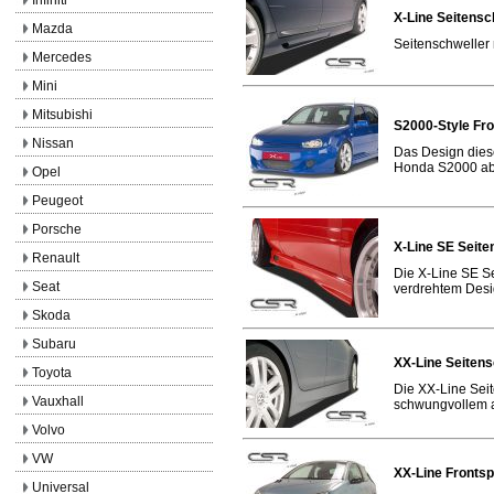
X-Line Seitensc
Mazda
Seitenschweller 
Mercedes
Mini
Mitsubishi
S2000-Style Fr
Nissan
Das Design dies
Honda S2000 abge
Opel
Peugeot
Porsche
X-Line SE Seite
Renault
Die X-Line SE Se
Seat
verdrehtem Desig
Skoda
Subaru
XX-Line Seitens
Toyota
Die XX-Line Sei
Vauxhall
schwungvollem a
Volvo
VW
XX-Line Fronts
Universal