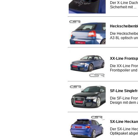
Der X-Line Dachs
Sicherheit mit ...
Heckscheibenbl
Die Heckscheibe
A3 8L optisch und
XX-Line Fronts
Die XX-Line Fron
Frontspoiler und 
SF-Line Singlef
Die SF-Line Fron
Design mit dem ak
SX-Line Heckan
Der SX-Line Hec
Optikpaket abgel