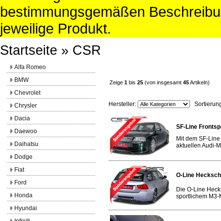
bestimmungsgemäßen Beschreibun
jeweilige Produkt.
Startseite
»
CSR
Alfa Romeo
BMW
Zeige
1
bis
25
(von insgesamt
45
Artikeln)
Chevrolet
Hersteller:
Sortierun
Chrysler
Dacia
SF-Line Frontsp
Daewoo
Mit dem SF-Line 
Daihatsu
aktuellen Audi-Mo
Dodge
Fiat
O-Line Hecksch
Ford
Die O-Line Heck
Honda
sportlichem M3-M
Hyundai
Infiniti