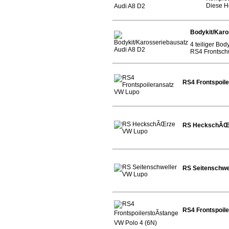
Diese H
Bodykit/Karo
4 teiliger Bo
RS4 Frontschü
RS4 Frontspoil
RS HeckschÃŒ
RS Seitenschwe
RS4 Frontspoile