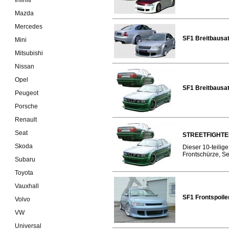
Mazda
Mercedes
SF1 Breitbausa
Mini
Mitsubishi
Nissan
Opel
SF1 Breitbausa
Peugeot
Porsche
Renault
Seat
STREETFIGHTER
Skoda
Dieser 10-teili
Frontschürze, Se
Subaru
Toyota
Vauxhall
SF1 Frontspoile
Volvo
VW
Universal