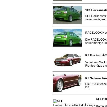
SF1 Heckansatz
SF1 Heckansatz 
serienmäßigen 
RACELOOK Heck
Die RACELOOK He
serienmäßige He
RS FrontschÃŒr
Verleihem Sie I
Frontschürze die 
RS Seitenschwe
Die RS Seitensch
D2.
SF1 He
Komplet