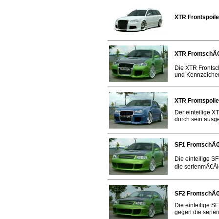
XTR Frontspoil
XTR FrontschÃŒ
Die XTR Frontsch
und Kennzeichen
XTR Frontspoil
Der einteilige X
durch sein ausge
SF1 FrontschÃŒ
Die einteilige 
die serienmÃ€Ãi
SF2 FrontschÃŒ
Die einteilige S
gegen die serie