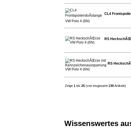
CL4 Frontspoile
RS HeckschÃŒr
RS HeckschÃŒ
Zeige
1
bis
25
(von insgesamt
130
Artikeln)
Wissenswertes au