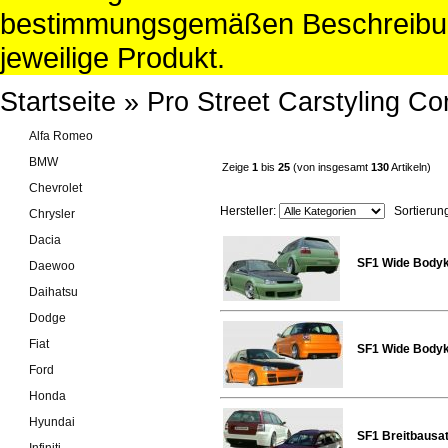
bestimmungsgemäßen Beschreibun
jeweilige Produkt.
Startseite
»
Pro Street Carstyling C
Alfa Romeo
BMW
Zeige
1
bis
25
(von insgesamt
130
Artikeln)
Chevrolet
Hersteller:
Sortierun
Chrysler
Dacia
SF1 Wide Bodyk
Daewoo
Daihatsu
Dodge
Fiat
SF1 Wide Bodyki
Ford
Honda
Hyundai
SF1 Breitbausa
Infiniti